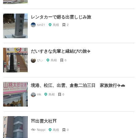
レンタカーで廻る出雲しじみ旅
run21
島根
2
だいすきな先輩と縁結びの旅✈️
ぴぃ
島根
0
境港、松江、出雲、倉敷二泊三日 家族旅行✈️🚗
mk
島根
0
⛩出雲大社⛩
Noppi
島根
0