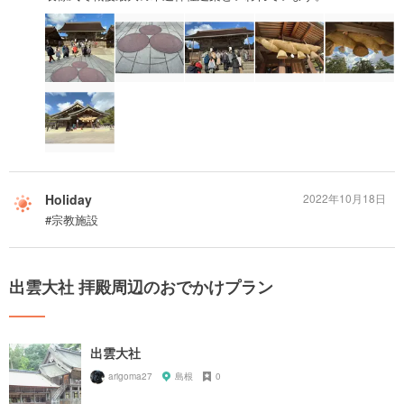
Holiday
2022年10月18日
#宗教施設
出雲大社 拝殿周辺のおでかけプラン
出雲大社
arigoma27
島根
0