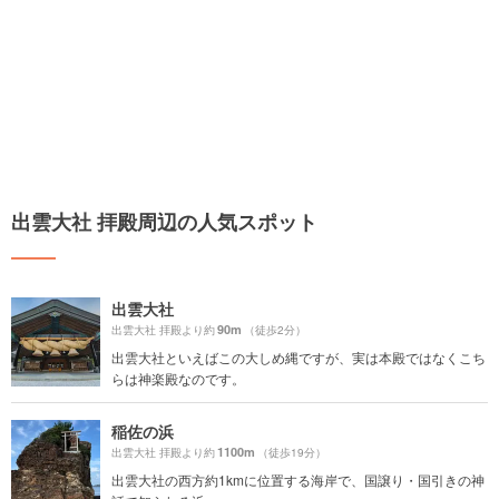
出雲大社 拝殿周辺の人気スポット
出雲大社
90m
出雲大社 拝殿より約
（徒歩2分）
出雲大社といえばこの大しめ縄ですが、実は本殿ではなくこち
らは神楽殿なのです。
稲佐の浜
1100m
出雲大社 拝殿より約
（徒歩19分）
出雲大社の西方約1kmに位置する海岸で、国譲り・国引きの神