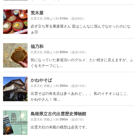
荒木屋
510m
出雲大社 拝殿より約
（徒歩9分）
必ず立ち寄る蕎麦屋さん 昔はこんなに混んでなかったのにな
ぁ🙃
福乃和
600m
出雲大社 拝殿より約
（徒歩10分）
気になっていた参道沿いのグルメ、たい焼きに見えますが、ふ
ぐをモチーフにし...
かねやそば
560m
出雲大社 拝殿より約
（徒歩10分）
出雲そばの有名店は多々あれど。。。 私のイチオシはここ、
かねやさん！ 味...
島根県立古代出雲歴史博物館
390m
出雲大社 拝殿より約
（徒歩7分）
出雲大社の本殿の模型は必見です。