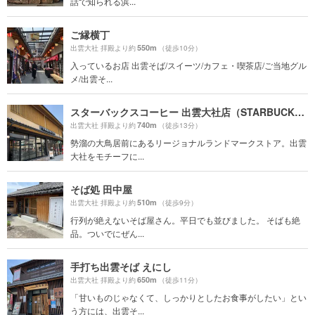
話で知られる浜...
ご縁横丁
550m
出雲大社 拝殿より約
（徒歩10分）
入っているお店 出雲そば/スイーツ/カフェ・喫茶店/ご当地グル
メ/出雲そ...
スターバックスコーヒー 出雲大社店（STARBUCKS COFFEE）
740m
出雲大社 拝殿より約
（徒歩13分）
勢溜の大鳥居前にあるリージョナルランドマークストア。出雲
大社をモチーフに...
そば処 田中屋
510m
出雲大社 拝殿より約
（徒歩9分）
行列が絶えないそば屋さん。平日でも並びました。 そばも絶
品。ついでにぜん...
手打ち出雲そば えにし
650m
出雲大社 拝殿より約
（徒歩11分）
「甘いものじゃなくて、しっかりとしたお食事がしたい」とい
う方には、出雲そ...