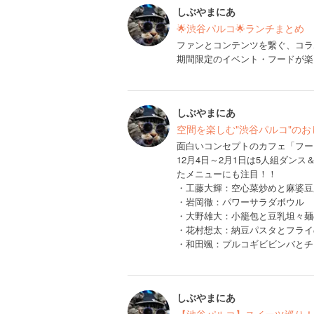
しぶやまにあ
🌟渋谷パルコ🌟ランチまとめ
ファンとコンテンツを繋ぐ、コラ
期間限定のイベント・フードが楽
しぶやまにあ
空間を楽しむ"渋谷パルコ"の
面白いコンセプトのカフェ「フー
12月4日～2月1日は5人組ダンス
たメニューにも注目！！
・工藤大輝：空心菜炒めと麻婆豆
・岩岡徹：パワーサラダボウル
・大野雄大：小籠包と豆乳坦々麺
・花村想太：納豆パスタとフライ
・和田颯：プルコギビビンバとチ
しぶやまにあ