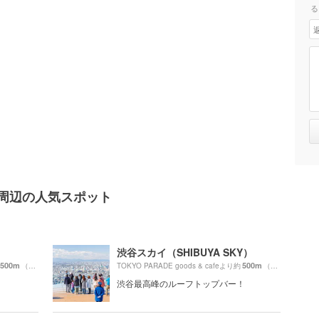
る
cafe周辺の人気スポット
渋谷スカイ（SHIBUYA SKY）
500m
500m
（徒歩9分）
TOKYO PARADE goods & cafeより約
（徒歩9分）
渋谷最高峰のルーフトップバー！