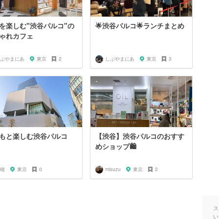
を楽しむ"渋谷パルコ"の
🌟渋谷パルコ🌟ランチまとめ
ゃれカフェ
ぶやまにあ
東京
2
しぶやまにあ
東京
3
もと楽しむ渋谷パルコ
【渋谷】渋谷パルコのおすす
めショップ🛍
穂
東京
0
misuzu
東京
2
ス
い