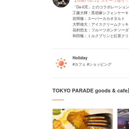
【渋谷パルコ】スイーツ巡り！
「Da-iCE」とのコラボレーショ
工藤大輝：黒胡麻シフォンケーキ
岩岡徹：スーパーカカオタルト
大野雄大：アイスクリームクッ
花村想太：フルーツポンチソーダ
和田颯：ミルクプリンと紅茶クリ
Holiday
#カフェ #ショッピング
TOKYO PARADE goods & 