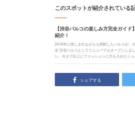
このスポットが紹介されている
【渋谷パルコの楽しみ方完全ガイド
紹介！
2016年に惜しまれながらも閉館したパルコが、大規
生”渋谷パルコとしてリニューアルオープンしま
い、今まで以上にファッションに力を入れたショ
ャラリーやカルチャーショップも揃っているので
す。 トレンドファッションに、ニッポンのカル
内外問わず注目を集める「渋谷パルコ」の楽しみ方
シェアする
る！渋谷の話題の施設を巡る動画 [youtube:id:r25x