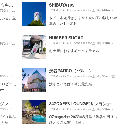
Fuglen Tokyo（フグレントウキョウ）
SHIBUYA109
240m
780m
TOKYO PARADE goods & cafeより約
（徒歩5分）
（徒歩14分）
さて、本題行きますか！女の子の欲しいが
ている、立
集合した109👗♪
.
NUMBER SUGAR
860m
970m
TOKYO PARADE goods & cafeより約
（徒歩15分）
（徒歩17分）
お土産におすすめのキャラメル
渋谷PARCO（パルコ）
530m
40m
（徒歩9分）
TOKYO PARADE goods & cafeより約
（徒歩1分）
イロビーに
渋谷といえば！常に最先端！
...
THE GREAT BURGER（ザ グレートバーガー）
347CAFE&LOUNGE(サンヨンナナカフェアンドラウンジ)
730m
360m
（徒歩13分）
TOKYO PARADE goods & cafeより約
（徒歩6分）
スパイス料理
OZmagazine 2022年6月号「渋谷の周りへ
まとめ
ひとりさんぽ」掲載...