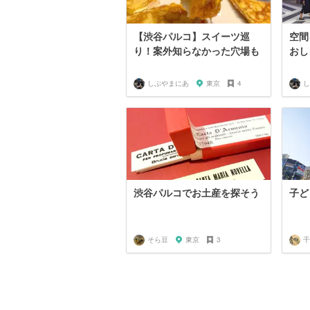
【渋谷パルコ】スイーツ巡
空間
り！案外知らなかった穴場も
おし
しぶやまにあ
東京
4
し
渋谷パルコでお土産を探そう
子ど
そら豆
東京
3
千