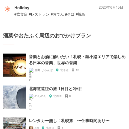
Holiday
2020年6月15日
#飲食店 #レストラン #おでん #そば #焼鳥
酒菜やおたふく周辺のおでかけプラン
音楽とお酒に酔いたい！札幌・狸小路エリアで楽しめ
る日本の音楽、世界の音楽
金井 じゃんぼ
北海道
13
北海道遠征の旅 1日目と2日目
のんのん
北海道
0
レンタカー無し！札幌旅 〜仕事時間あり〜
Arii
北海道
1