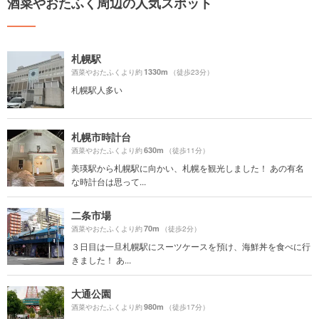
酒菜やおたふく周辺の人気スポット
札幌駅
1330m
酒菜やおたふくより約
（徒歩23分）
札幌駅人多い
札幌市時計台
630m
酒菜やおたふくより約
（徒歩11分）
美瑛駅から札幌駅に向かい、札幌を観光しました！ あの有名
な時計台は思って...
二条市場
70m
酒菜やおたふくより約
（徒歩2分）
３日目は一旦札幌駅にスーツケースを預け、海鮮丼を食べに行
きました！ あ...
大通公園
980m
酒菜やおたふくより約
（徒歩17分）