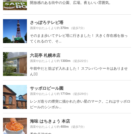
開放感のある街中の公園、広場。夜もいい雰囲気。
さっぽろテレビ塔
370m
酒菜やおたふくより約
（徒歩7分）
そのまま歩いてテレビ塔に行きました！ 大きく存在感を放っ
てくれるので、そ...
六花亭 札幌本店
1300m
酒菜やおたふくより約
（徒歩22分）
午前中だと並ばず入れました！ スフレパンケーキはありませ
ん🙅‍♀️
サッポロビール園
1710m
酒菜やおたふくより約
（徒歩29分）
レンガ造りの煙突に描かれた赤い星のマーク。これはサッポロ
ビールのシンボル...
海味 はちきょう 本店
400m
酒菜やおたふくより約
（徒歩7分）
予約必須です。