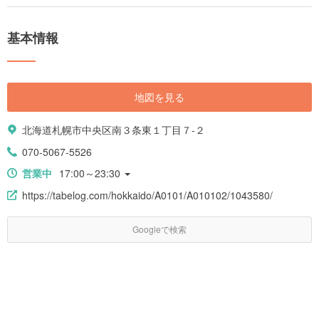
っかくなら雰囲気抜群の市場で食事をしてはいかがでしょうか。札幌の中
心地にある二条市場では、獲れたての新鮮な海鮮がその場で食べられるの
です。 今回の記事では、美味しい海鮮が食べたい人に向けて二条市場の楽
基本情報
しみ方を解説します。おすすめの飲食店も紹介しますので、ぜひ朝食やラ
ンチの参考にしてください。
地図を見る
北海道札幌市中央区南３条東１丁目７-２
070-5067-5526
営業中
17:00～23:30
https://tabelog.com/hokkaido/A0101/A010102/1043580/
Googleで検索