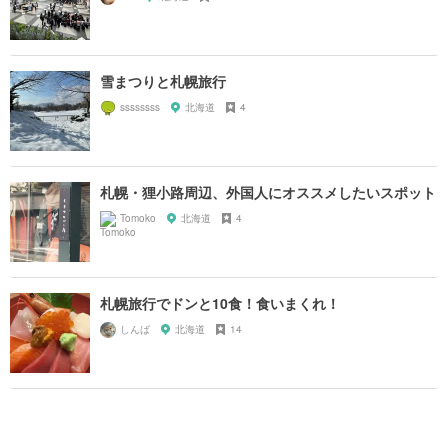
雪まつりと札幌旅行
ssssssss
北海道
4
札幌・狸小路周辺、外国人にオススメしたいスポット
Tomoko
北海道
4
札幌旅行でドンと10食！食いまくれ！
しんば
北海道
14