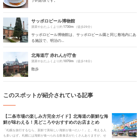
サッポロビール博物館
1730m
酒菜やおたふくより約
（徒歩29分）
サッポロビール博物館は、サッポロビール園と同じ敷地内にあ
る施設で、明治の...
北海道庁 赤れんが庁舎
1070m
酒菜やおたふくより約
（徒歩18分）
散歩
このスポットが紹介されている記事
【二条市場の楽しみ方完全ガイド】北海道の新鮮な海
鮮が味わえる！見どころやおすすめのお店まとめ
「札幌を旅行するなら、新鮮で美味しい海鮮が食べたい！」と、考える人
も多いはず。札幌には海鮮が食べられる飲食店がたくさんありますが、せ