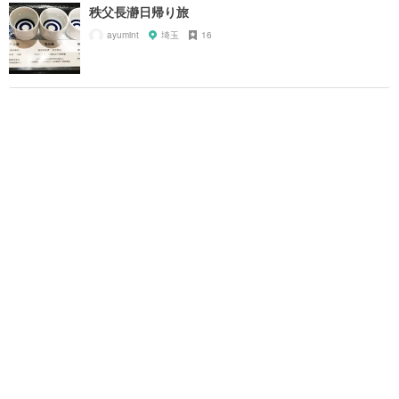
秩父長瀞日帰り旅
ayumint
埼玉
16