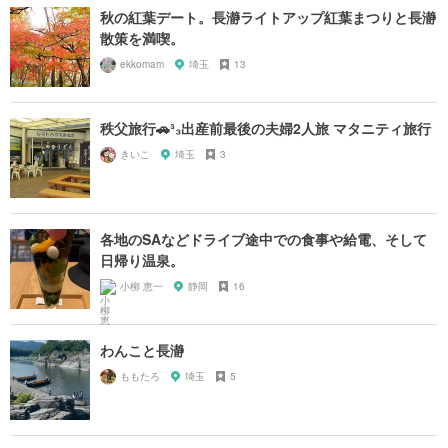
秋の紅葉デート。長瀞ライトアップ紅葉まつりと長瀞
散策を満喫。
ekkomam
埼玉
13
秩父旅行🚗³₃出産前最後の夫婦2人旅 マタニティ旅行
きいこ
埼玉
3
各地のSAなどドライブ途中での食事や給電、そして
日帰り温泉。
小柳 恵一
静岡
16
わんこと長瀞
ももたろ
埼玉
5