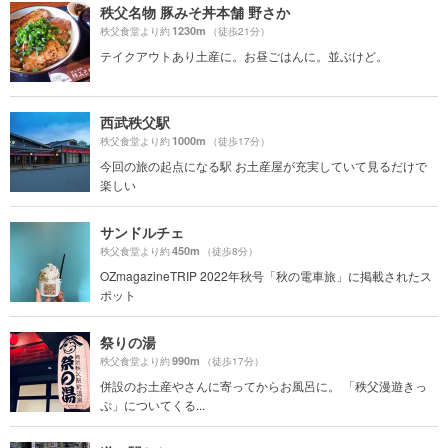
秩父名物 豚みそ丼本舗 野さか
1230m
秩父食堂より約
（徒歩21分）
テイクアウトあり土産に。お昼ごはんに。並ぶけど。
西武秩父駅
1000m
秩父食堂より約
（徒歩17分）
今回の旅の起点になる駅 お土産屋が充実していて見るだけで
楽しい
サンドルチェ
450m
秩父食堂より約
（徒歩8分）
OZmagazineTRIP 2022年秋号「秋の電車旅」に掲載されたス
ポット
祭りの湯
990m
秩父食堂より約
（徒歩17分）
併設のお土産やさんに寄ってからお風呂に。 「秩父漫遊きっ
ぷ」についてくる...