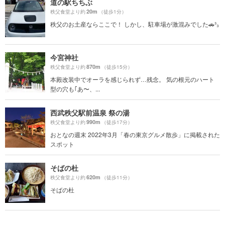
道の駅ちちぶ
20m
秩父食堂より約
（徒歩1分）
秩父のお土産ならここで！ しかし、駐車場が激混みでした🚗³₃
今宮神社
870m
秩父食堂より約
（徒歩15分）
本殿改装中でオーラを感じられず…残念。 気の根元のハート
型の穴も｢あ〜、...
西武秩父駅前温泉 祭の湯
990m
秩父食堂より約
（徒歩17分）
おとなの週末 2022年3月「春の東京グルメ散歩」に掲載された
スポット
そばの杜
620m
秩父食堂より約
（徒歩11分）
そばの杜