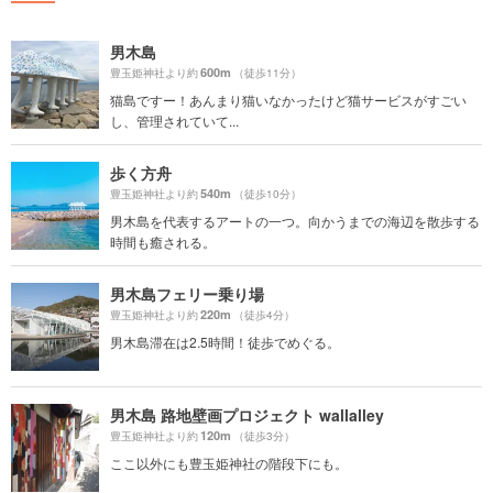
男木島
600m
豊玉姫神社より約
（徒歩11分）
猫島ですー！あんまり猫いなかったけど猫サービスがすごい
し、管理されていて...
歩く方舟
540m
豊玉姫神社より約
（徒歩10分）
男木島を代表するアートの一つ。向かうまでの海辺を散歩する
時間も癒される。
男木島フェリー乗り場
220m
豊玉姫神社より約
（徒歩4分）
男木島滞在は2.5時間！徒歩でめぐる。
男木島 路地壁画プロジェクト wallalley
120m
豊玉姫神社より約
（徒歩3分）
ここ以外にも豊玉姫神社の階段下にも。