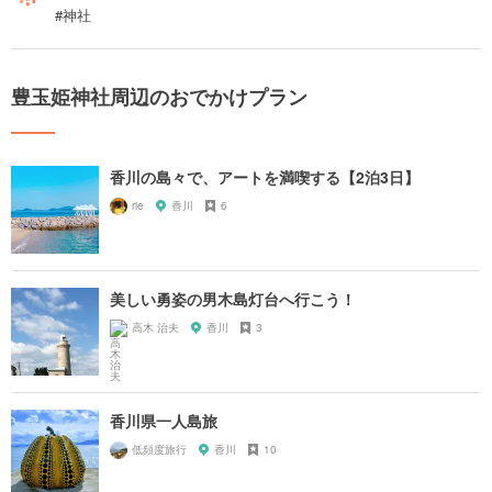
#神社
豊玉姫神社周辺のおでかけプラン
香川の島々で、アートを満喫する【2泊3日】
rie
香川
6
美しい勇姿の男木島灯台へ行こう！
高木 治夫
香川
3
香川県一人島旅
低頻度旅行
香川
10