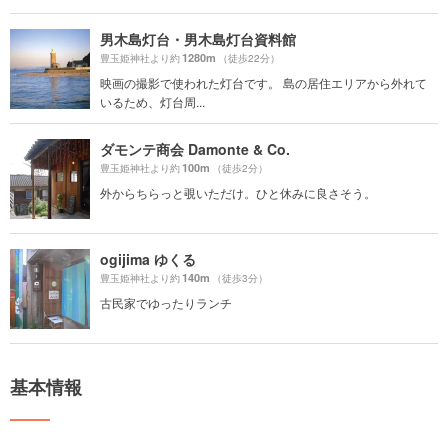
男木島灯台・男木島灯台資料館
1280m
豊玉姫神社より約
（徒歩22分）
映画の撮影で使われた灯台です。 島の居住エリアから外れて
いるため、灯台周...
ダモンテ商会 Damonte & Co.
100m
豊玉姫神社より約
（徒歩2分）
外からちらっと覗いただけ。ひと休みに良さそう。
ogijima ゆくる
140m
豊玉姫神社より約
（徒歩3分）
古民家でゆったりランチ
基本情報