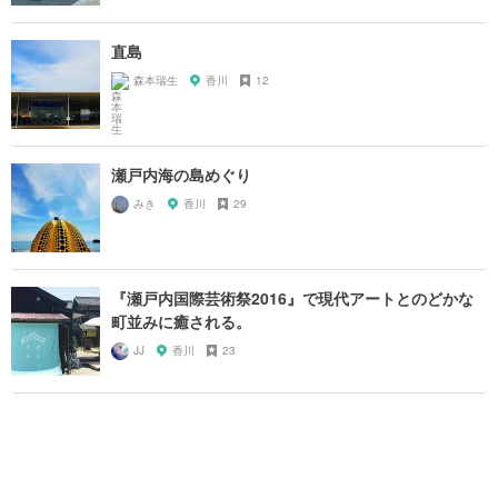
直島
森本瑞生
香川
12
瀬戸内海の島めぐり
みき
香川
29
『瀬戸内国際芸術祭2016』で現代アートとのどかな
町並みに癒される。
JJ
香川
23