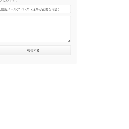
と幸いです。
分）
）