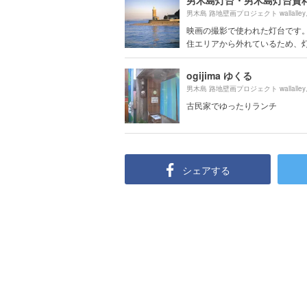
男木島灯台・男木島灯台資
男木島 路地壁画プロジェクト wallalle
映画の撮影で使われた灯台です。
住エリアから外れているため、灯台
ogijima ゆくる
男木島 路地壁画プロジェクト wallalle
古民家でゆったりランチ
シェアする