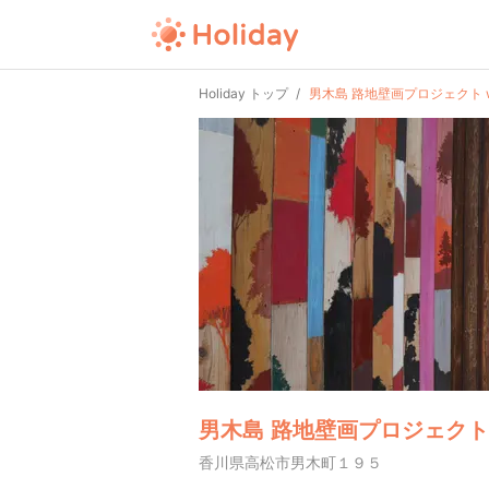
Holiday トップ
男木島 路地壁画プロジェクト wal
男木島 路地壁画プロジェクト wa
香川県高松市男木町１９５