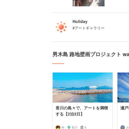
Holiday
#アートギャラリー
男木島 路地壁画プロジェクト wal
香川の島々で、アートを満喫
瀬戸
する【2泊3日】
rie
香川
6
み