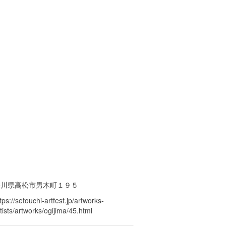
香川県高松市男木町１９５
tps://setouchi-artfest.jp/artworks-
tists/artworks/ogijima/45.html