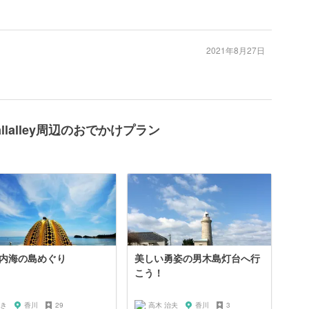
2021年8月27日
lalley周辺のおでかけプラン
内海の島めぐり
美しい勇姿の男木島灯台へ行
こう！
き
香川
29
高木 治夫
香川
3