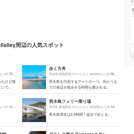
る
lalley周辺の人気スポット
歩く方舟
720m
560m
yより約
（徒歩13分）
男木島 路地壁画プロジェクト wallalleyより約
（徒歩10
ったけど猫
男木島を代表するアートの一つ。向かうま
て...
での海辺を散歩する時間も癒される。
男木島フェリー乗り場
120m
140m
yより約
（徒歩3分）
男木島 路地壁画プロジェクト wallalleyより約
（徒歩3分
男木島滞在は2.5時間！徒歩でめぐる。