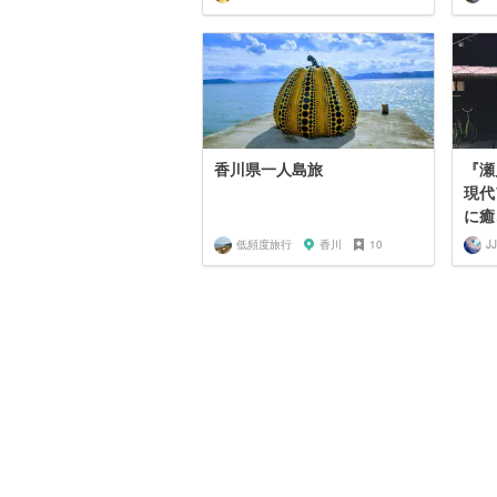
香川県一人島旅
『瀬
現代
に癒
低頻度旅行
香川
10
JJ