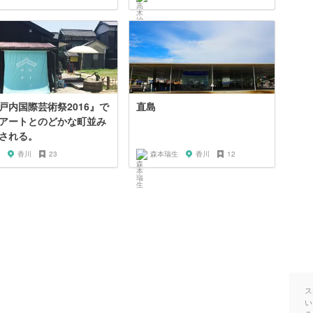
戸内国際芸術祭2016』で
直島
アートとのどかな町並み
される。
香川
23
森本瑞生
香川
12
ス
い