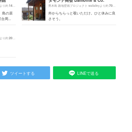
料館
ダモンテ商会 Damonte & Co.
1400m
70m
yより約
（徒歩24分）
男木島 路地壁画プロジェクト wallalleyより約
（徒歩2分
 島の居
外からちらっと覗いただけ。ひと休みに良
周...
さそう。
20m
yより約
（徒歩1分）
ツイートする
LINEで送る