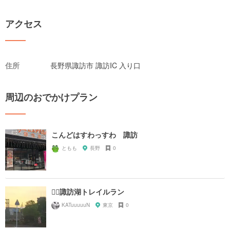
アクセス
住所
長野県諏訪市 諏訪IC 入り口
周辺のおでかけプラン
こんどはすわっすわ 諏訪
ともも
長野
0
🏃‍♂️諏訪湖トレイルラン
KATuuuuuN
東京
0