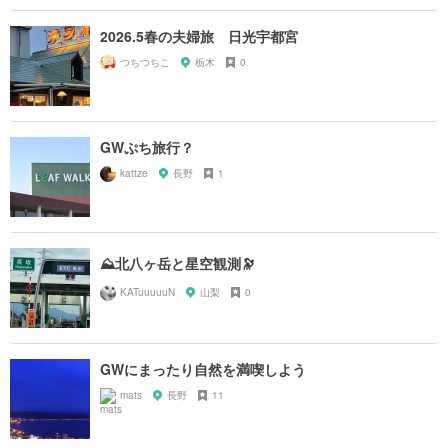
2026.5春の夫婦旅 日光宇都宮
つちつちこ
栃木
0
GWぷち旅行？
kattze
長野
1
⛰️北八ヶ岳と星空観測🔭
KATuuuuuN
山梨
0
GWにまったり自然を満喫しよう
mats
長野
11