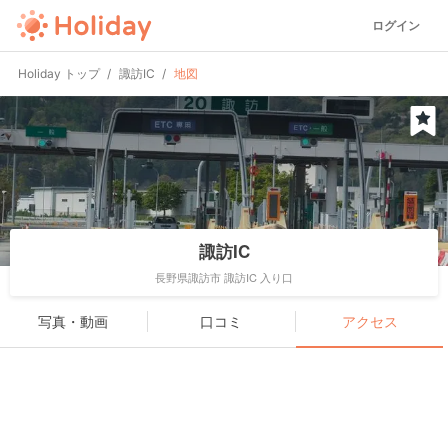
ログイン
Holiday トップ
諏訪IC
地図
諏訪IC
長野県諏訪市 諏訪IC 入り口
写真・動画
口コミ
アクセス