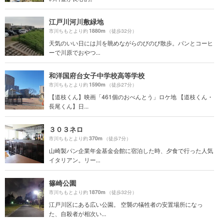
江戸川河川敷緑地
1880m
市川ちもとより約
（徒歩32分）
天気のいい日には川を眺めながらのびのび散歩。パンとコーヒ
ーで川原でおやつ...
和洋国府台女子中学校高等学校
1590m
市川ちもとより約
（徒歩27分）
【道枝くん】映画「461個のおべんとう」ロケ地 【道枝くん・
長尾くん】日...
３０３ネロ
370m
市川ちもとより約
（徒歩7分）
山崎製パン企業年金基金会館に宿泊した時、夕食で行った人気
イタリアン。リー...
篠崎公園
1870m
市川ちもとより約
（徒歩32分）
江戸川区にある広い公園。 空襲の犠牲者の安置場所になっ
た、自殺者が相次い...