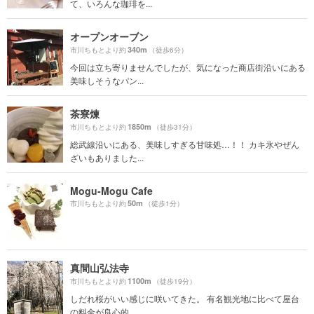
て、いろんな珈琲を...
オープンオーブン
340m
市川ちもとより約
（徒歩6分）
今回は立ち寄りませんでしたが、気になった商店街沿いにある
美味しそうなパン...
茶寮煉
1850m
市川ちもとより約
（徒歩31分）
総武線沿いにある、美味しすぎる甘味処…！！ カキ氷やぜん
ざいもありました...
Mogu‐Mogu Cafe
50m
市川ちもとより約
（徒歩1分）
真間山弘法寺
1100m
市川ちもとより約
（徒歩19分）
しだれ桜がいい感じに咲いてきた。 有名観光地に比べて屋台
の料金が良心的。