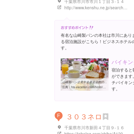
千葉県市川市市川１丁目３-１４
http://www.kenshu.ne.jp/search/detail.cgi?fn=3590
有名な山崎製パンの本社は市川にあり
る宿泊施設がこちら！ビジネスホテル
す。
バイキン
宿泊すると
ができます
チバイキン
山崎製パン企業年金基金会館の写真・フォトギャラリー【H.I.S.国内 ...
出典：
his-vacation.com/hotel/135162/photo
す。
３０３ネロ
F
千葉県市川市新田４丁目９-１６
https://tabelog.com/chiba/A1202/A120202/12020063/