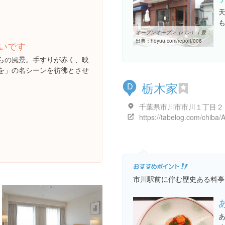
オープンオーブン（パン）｜豊友ハウジング
出典：
hoyuu.com/report/006
いです
らの風景。手すりが赤く、映
を」の名シーンを彷彿とさせ
栃木家
D
千葉県市川市市川１丁目２
市川駅前に佇む歴史ある料亭