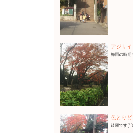
アジサイ
梅雨の時期
色とりど
綺麗です(*´