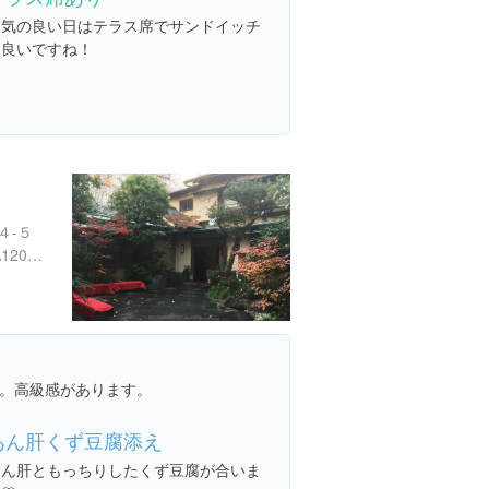
天気の良い日はテラス席でサンドイッチ
も良いですね！
４-５
https://tabelog.com/chiba/A1202/A120202/12006690/
。高級感があります。
あん肝くず豆腐添え
あん肝ともっちりしたくず豆腐が合いま