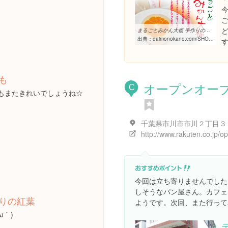
まるごとみかん大福 手作りの和菓子 通販,お取り寄せ 大門岡埜（だい ...
出典：
daimonokano.com/SHOP/36036/50037/list.html
も
オープンオー
C
もまたきれいでしょうね☆
今回は立ち寄りませんでした
しそうなパン屋さん。カフェ
りの紅葉
ようです。次回、また行ってみ
ω｀)