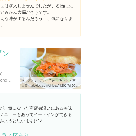
今回は購入しませんでしたが、名物は丸
ごとみかん大福だそうです。
どんな味がするんだろう、、気になりま
す。
ブン
千葉県市川市市川２丁目３０-２５
http://www.rakuten.co.jp/openoven/
オープンオーブン （Open Oven） - 市川/パン [食べログ]
出典：
tabelog.com/chiba/A1202/A120202/12000978
が、気になった商店街沿いにある美味
メニューもあってイートインができる
ようと思います(^^♪
テラス席あり