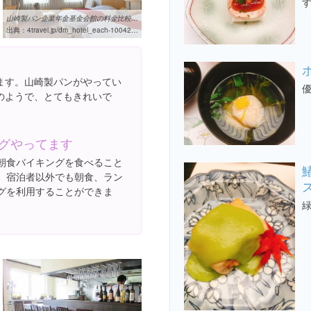
山崎製パン企業年金基金会館の料金比較・クチコミ【フォートラベル】
出典：
4travel.jp/dm_hotel_each-10042275.html
ます。山崎製パンがやってい
のようで、とてもきれいで
グやってます
朝食バイキングを食べること
。宿泊者以外でも朝食、ラン
グを利用することができま