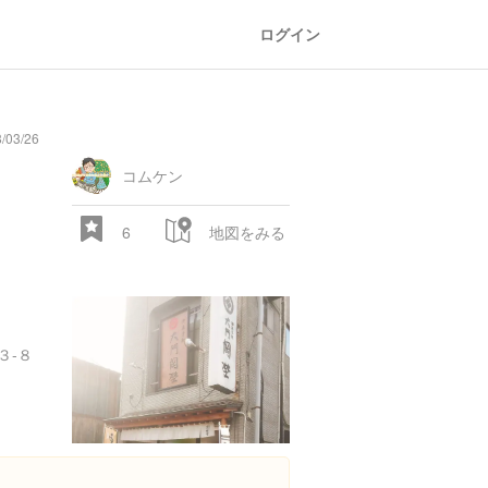
ログイン
03/26
oad
train
comic
mountain
sports
fishing
bbq
fashion
tradition
music
baby
camera
amusement
aquarium
sea
ball
baer
bell
flo
park
コムケン
6
地図をみる
３-８
28.522 px