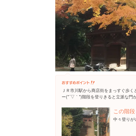
ＪＲ市川駅から商店街をまっすぐ歩く
ー(*´▽｀*)階段を登りきると立派な
この階段
中々登りが