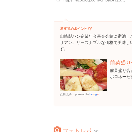
山崎製パン企業年金基金会館に宿泊し
リアン。リーズナブルな価格で美味し
す。
前菜盛り
前菜盛り合わ
ボロネーゼ
及川悦子
Google
Places
フォトレポ
0件