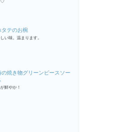
す♡
ホタテのお椀
優しい味。温まります。
鰆の焼き物グリーンピースソー
ス
緑が鮮やか！