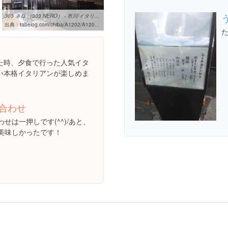
303 ネロ （303 NERO） - 市川/イタリアン [食べログ]
出典：
tabelog.com/chiba/A1202/A120202/12020063
た時、夕食で行った人気イタ
い本格イタリアンが楽しめま
合わせ
せは一押しです(^^)/あと、
美味しかったです！