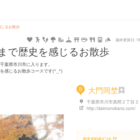
hot
type
star
camera
home
settings
profile
print
rank
mail
lock
calendar
access
感じるお散歩
最終更新日: 18/
e
walking
cycling
nature
stroll
art
camp
history
castle
temple
cafe
gourmet
onsen
outdoor
world
public bath
shopping
general
railr
まで歴史を感じるお散歩
heritage
store
go
千葉県市川市に入ります。
感じるお散歩コースです(^_^)
大門岡埜
B
千葉県市川市真間２丁目２
http://daimonokano.com/