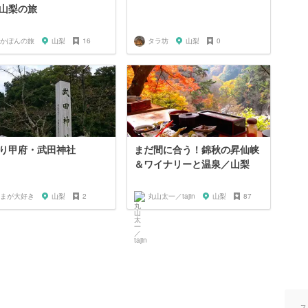
山梨の旅
かぽんの旅
山梨
16
タラ坊
山梨
0
り甲府・武田神社
まだ間に合う！錦秋の昇仙峡
＆ワイナリーと温泉／山梨
まが大好き
山梨
2
丸山太一／tajin
山梨
87
ス