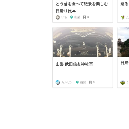
とう🫕を食べて絶景を楽しむ
巡る
日帰り旅🚗
いち
山梨
0
た
日帰
山梨 武田信玄神社⛩
カルピン
山梨
0
く