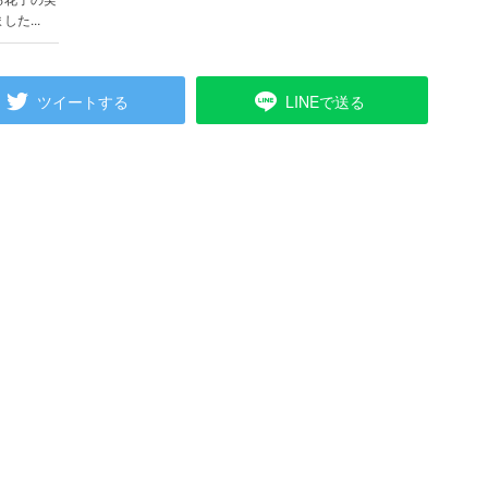
た...
ツイートする
LINEで送る