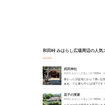
和田峠 みはらし広場周辺の人気
武田神社
1920m
和田峠 みはらし広場より約
（
暑かった🥵盆地だから？暑い記
🔥あ、でも勝ち守りはGETです
花子の実家
1850m
和田峠 みはらし広場より約
（
ドラマの中で登場する甲府にあ