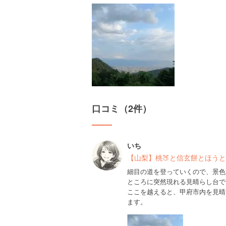
口コミ（2件）
いち
【山梨】桃🍑と信玄餅とほうと
細目の道を登っていくので、景色
ところに突然現れる見晴らし台で
ここを越えると、甲府市内を見晴
ます。