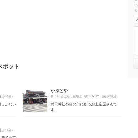
い
る
スポット
かぶとや
1970m
徒歩33分）
和田峠 みはらし広場より約
（徒歩33分）
憶しかない
武田神社の目の前にあるお土産屋さんで
！
す。
徒歩31分）
る花子の実