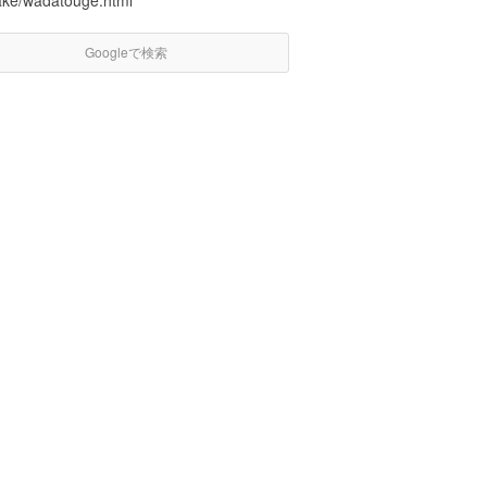
ake/wadatouge.html
Googleで検索