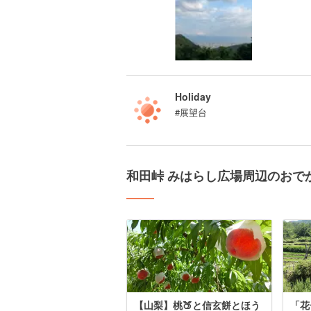
Holiday
#展望台
和田峠 みはらし広場周辺のおで
【山梨】桃🍑と信玄餅とほう
「花