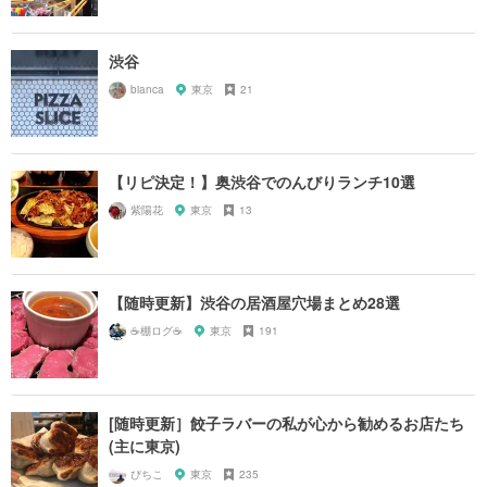
渋谷
bianca
東京
21
【リピ決定！】奥渋谷でのんびりランチ10選
紫陽花
東京
13
【随時更新】渋谷の居酒屋穴場まとめ28選
☕️棚ログ☕️
東京
191
[随時更新］餃子ラバーの私が心から勧めるお店たち
(主に東京)
ぴちこ
東京
235