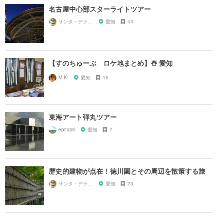
名古屋中心部スターライトツアー
サンタ・デラックス
愛知
43
【すのちゅーぶ ロケ地まとめ】☃️ 愛知
MIKI
愛知
16
東海アート弾丸ツアー
epitajim
愛知
7
歴史的建物が点在！徳川園とその周辺を散策する旅
サンタ・デラックス
愛知
23