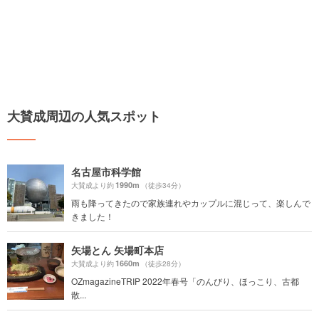
大賛成周辺の人気スポット
名古屋市科学館
1990m
大賛成より約
（徒歩34分）
雨も降ってきたので家族連れやカップルに混じって、楽しんで
きました！
矢場とん 矢場町本店
1660m
大賛成より約
（徒歩28分）
OZmagazineTRIP 2022年春号「のんびり、ほっこり、古都
散...