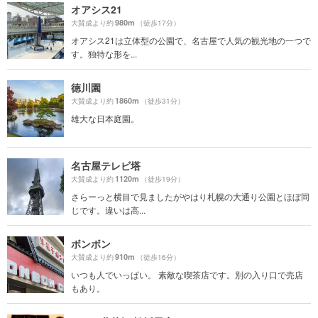
オアシス21
980m
大賛成より約
（徒歩17分）
オアシス21は立体型の公園で、名古屋で人気の観光地の一つで
す。独特な形を...
徳川園
1860m
大賛成より約
（徒歩31分）
雄大な日本庭園。
名古屋テレビ塔
1120m
大賛成より約
（徒歩19分）
さらーっと横目で見ましたがやはり札幌の大通り公園とほぼ同
じです。違いは高...
ボンボン
910m
大賛成より約
（徒歩16分）
いつも人でいっぱい。 素敵な喫茶店です。別の入り口で売店
もあり。