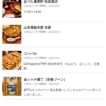
あつた蓬莱軒 松坂屋店
1350m
大賛成より約
（徒歩23分）
11:00〜14:30
山本屋総本家 本家
1550m
大賛成より約
（徒歩26分）
.
コンパル
1930m
大賛成より約
（徒歩33分）
OZmagazineTRIP 2022年春号「のんびり、ほっこり、古都
散...
金シャチ横丁（宗春ゾーン）
1960m
大賛成より約
（徒歩33分）
東門ちかくのゾーン 道を勘違いしてこちらのゾーンへ行って
しまいました。