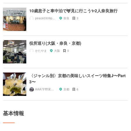
10歳息子と車中泊で🦌見に行こう✨2人奈良旅行
peace0309peace
奈良
3
役所巡り(大阪・奈良・京都)
かたやま
大阪
0
〈ジャンル別〉京都の美味しいスイーツ特集♪〜Part
3〜
AAA/宇野実彩子推し
京都
6
基本情報