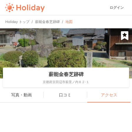
ログイン
Holiday トップ
薪能金春芝跡碑
地図
薪能金春芝跡碑
京都府京田辺市薪里ノ内８２-１
写真・動画
口コミ
アクセス