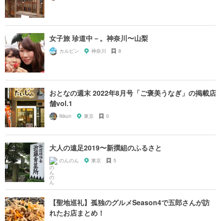
女子旅 珍道中－。神奈川〜山梨
カルピン
神奈川
8
おとなの週末 2022年8月号「ご褒美うなぎ」の掲載店
舗vol.1
Ikkun
東京
0
大人の遠足2019〜新撰組のふるさと
のんのん
東京
5
【聖地巡礼】孤独のグルメSeason4で五郎さんが訪
れたお店まとめ！