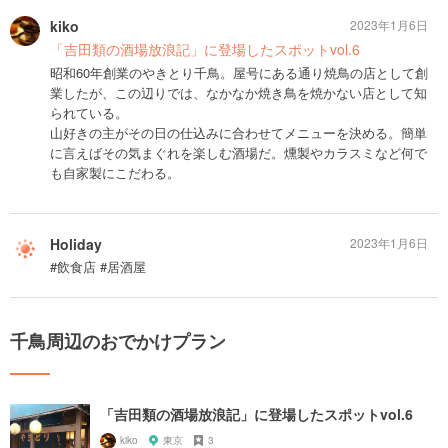
kiko
2023年1月6日
「吉田類の酒場放浪記」に登場したスポットvol.6
昭和60年創業のやきとり千鳥。屋号にある通り焼鳥の店として創
業したが、この辺りでは、なかなか焼き鳥を焼かない店として知
られている。
山好きの主がその日の仕込みに合わせてメニューを決める。簡単
に言えばその気まぐれを楽しむ酒場だ。燻製やカラスミなど何で
も自家製にこだわる。
Holiday
2023年1月6日
#飲食店 #居酒屋
千鳥周辺のおでかけプラン
「吉田類の酒場放浪記」に登場したスポットvol.6
kiko
東京
3