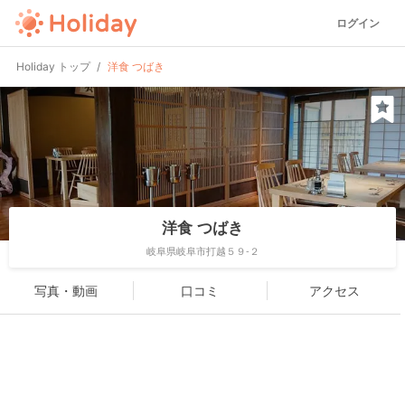
ログイン
Holiday トップ
洋食 つばき
洋食 つばき
岐阜県岐阜市打越５９-２
写真・動画
口コミ
アクセス