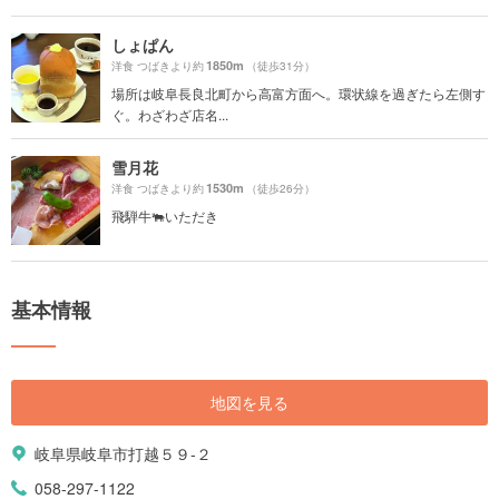
しょぱん
1850m
洋食 つばきより約
（徒歩31分）
場所は岐阜長良北町から高富方面へ。環状線を過ぎたら左側す
ぐ。わざわざ店名...
雪月花
1530m
洋食 つばきより約
（徒歩26分）
飛騨牛🐃いただき
基本情報
地図を見る
岐阜県岐阜市打越５９-２
058-297-1122