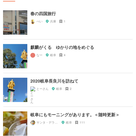
春の四国旅行
ぺい
兵庫
1
麒麟がくる ゆかりの地をめぐる
なー
岐阜
4
2020岐阜長良川を訪ねて
とーさん
岐阜
2
岐阜にもモーニングがあります。＜随時更新＞
サンタ・デラックス
岐阜
111