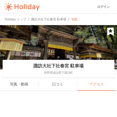
ログイン
Holiday トップ
諏訪大社下社春宮 駐車場
地図
諏訪大社下社春宮 駐車場
長野県諏訪郡下諏訪町
写真・動画
口コミ
アクセス