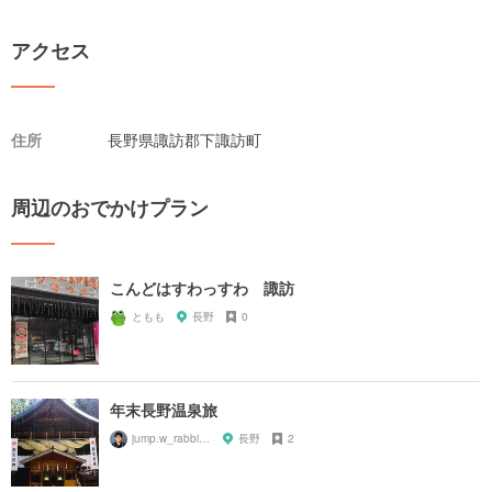
アクセス
住所
長野県諏訪郡下諏訪町
周辺のおでかけプラン
こんどはすわっすわ 諏訪
ともも
長野
0
年末長野温泉旅
jump.w_rabbitkun
長野
2