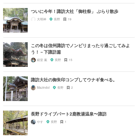
ついに今年！諏訪大社「御柱祭」 ぶらり散歩
大明神
長野
19
この冬は信州諏訪でノンビリまったり過ごしてみよ
う！－下諏訪篇
経堂 薫
長野
15
諏訪大社の御朱印コンプしてウナギ食べる。
Mazindol
長野
2
長野ドライブパート2鹿教湯温泉〜諏訪
やす
長野
1