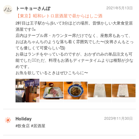
トーキョーさんぽ
2021年5月13日
【東京】昭和レトロ居酒屋で昼からはしご酒
2軒目は王子駅から歩いて3分ほどの場所。昔懐かしい大衆食堂居
酒屋です🍶
店内はテーブル席・カウンター席だけでなく、座敷席もあって、
おばあちゃんちのような落ち着く雰囲気でした〜(女将さんもとっ
ても優しくて可愛らしい🥰)
お昼はランチをやっているのですが、おかずのみの単品注文も可
能でした🙆‍♀️ただ、料理もお酒もディナータイムよりは種類が少な
めです。
お魚を欲しているときはぜひこちらに〜
Holiday
2023年11月30日
#飲食店 #居酒屋