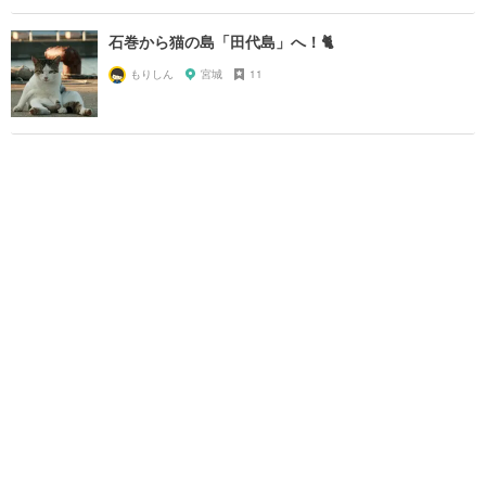
石巻から猫の島「田代島」へ！🐈
もりしん
宮城
11