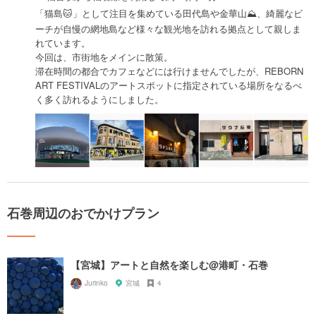
「猫島🐱」として注目を集めている田代島や金華山⛰、綺麗なビ
ーチが自慢の網地島など様々な観光地を訪れる拠点として親しま
れています。
今回は、市街地をメインに散策。
滞在時間の都合でカフェなどには行けませんでしたが、REBORN
ART FESTIVALのアートスポットに指定されている場所をなるべ
く多く訪れるようにしました。
石巻周辺のおでかけプラン
【宮城】アートと自然を楽しむ@港町・石巻
Jurinko
宮城
4