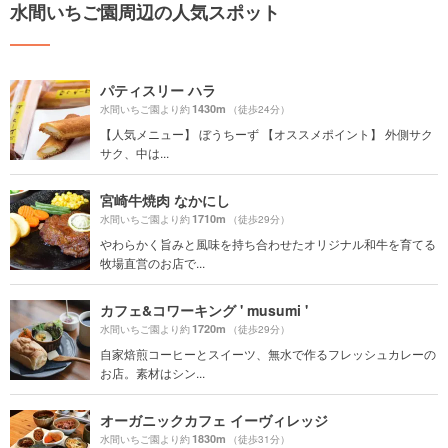
水間いちご園周辺の人気スポット
パティスリー ハラ
1430m
水間いちご園より約
（徒歩24分）
【人気メニュー】 ぼうちーず 【オススメポイント】 外側サク
サク、中は...
宮崎牛焼肉 なかにし
1710m
水間いちご園より約
（徒歩29分）
やわらかく旨みと風味を持ち合わせたオリジナル和牛を育てる
牧場直営のお店で...
カフェ&コワーキング ' musumi '
1720m
水間いちご園より約
（徒歩29分）
自家焙煎コーヒーとスイーツ、無水で作るフレッシュカレーの
お店。素材はシン...
オーガニックカフェ イーヴィレッジ
1830m
水間いちご園より約
（徒歩31分）