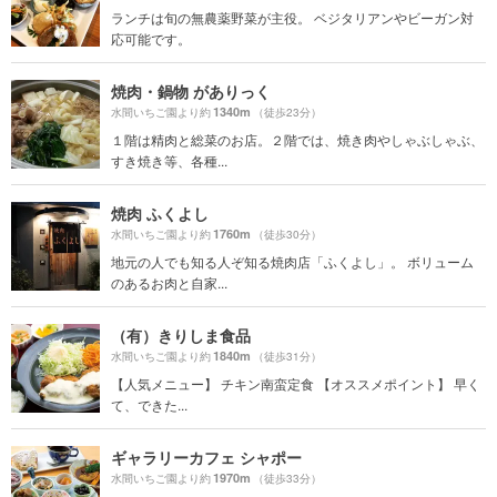
ランチは旬の無農薬野菜が主役。 ベジタリアンやビーガン対
応可能です。
焼肉・鍋物 がありっく
1340m
水間いちご園より約
（徒歩23分）
１階は精肉と総菜のお店。２階では、焼き肉やしゃぶしゃぶ、
すき焼き等、各種...
焼肉 ふくよし
1760m
水間いちご園より約
（徒歩30分）
地元の人でも知る人ぞ知る焼肉店「ふくよし」。 ボリューム
のあるお肉と自家...
（有）きりしま食品
1840m
水間いちご園より約
（徒歩31分）
【人気メニュー】 チキン南蛮定食 【オススメポイント】 早く
て、できた...
ギャラリーカフェ シャポー
1970m
水間いちご園より約
（徒歩33分）