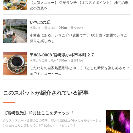
【人気メニュー】 旬菜ランチ 【オススメポイント】 地元の季
節の野菜を...
いちごの丘
1080m
水間いちご園より約
（徒歩19分）
小林市にある、いちご狩り農園です。 60分食べ放題でいちご
狩りを楽しめま...
〒886-0008 宮崎県小林市本町２７
1830m
水間いちご園より約
（徒歩31分）
こだわりの自家焙煎珈琲とゆっくりとした時間を楽しめるカフ
ェです。コーヒー...
このスポットが紹介されている記事
【宮崎観光】12月はここをチェック！
クリスマスムード全開のこの時期。12月も温泉にグルメにイルミネーショ
ンとたっぷりと楽しんで、1年を締めくくりましょう！