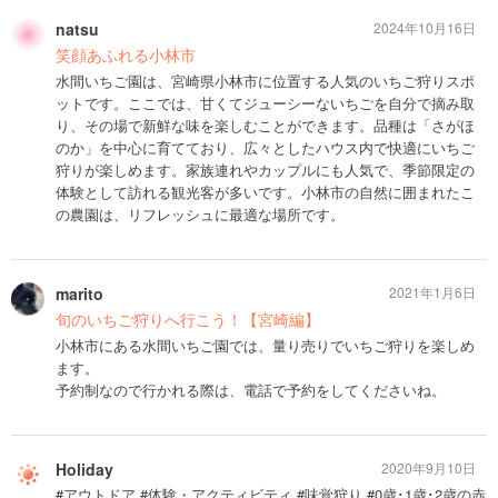
natsu
2024年10月16日
笑顔あふれる小林市
水間いちご園は、宮崎県小林市に位置する人気のいちご狩りスポ
ットです。ここでは、甘くてジューシーないちごを自分で摘み取
り、その場で新鮮な味を楽しむことができます。品種は「さがほ
のか」を中心に育てており、広々としたハウス内で快適にいちご
狩りが楽しめます。家族連れやカップルにも人気で、季節限定の
体験として訪れる観光客が多いです。小林市の自然に囲まれたこ
の農園は、リフレッシュに最適な場所です。
marito
2021年1月6日
旬のいちご狩りへ行こう！【宮崎編】
小林市にある水間いちご園では、量り売りでいちご狩りを楽しめ
ます。
予約制なので行かれる際は、電話で予約をしてくださいね。
Holiday
2020年9月10日
#アウトドア #体験・アクティビティ #味覚狩り #0歳･1歳･2歳の赤