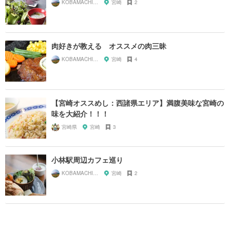
KOBAMACHIさんぽ
宮崎
2
肉好きが教える オススメの肉三昧
KOBAMACHIさんぽ
宮崎
4
【宮崎オススめし：西諸県エリア】満腹美味な宮崎の
味を大紹介！！！
宮崎県
宮崎
3
小林駅周辺カフェ巡り
KOBAMACHIさんぽ
宮崎
2