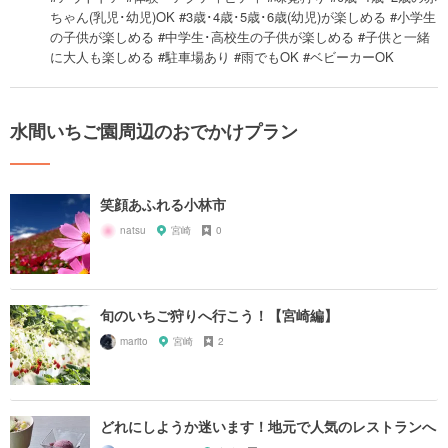
ちゃん(乳児･幼児)OK #3歳･4歳･5歳･6歳(幼児)が楽しめる #小学生
の子供が楽しめる #中学生･高校生の子供が楽しめる #子供と一緒
に大人も楽しめる #駐車場あり #雨でもOK #ベビーカーOK
水間いちご園周辺のおでかけプラン
笑顔あふれる小林市
natsu
宮崎
0
旬のいちご狩りへ行こう！【宮崎編】
marito
宮崎
2
どれにしようか迷います！地元で人気のレストランへ