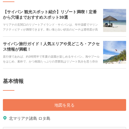
【サイパン 観光スポット紹介】リゾート満喫！定番
から穴場までおすすめスポット39選
マリアナの玄関口のリゾートアイランド・サイパンは、年中温暖でマリン
アクティビティが満喫できます。青い海と白い砂浜のビーチは透明度が高
く、たくさんの熱帯魚とふれあえます。サンセットを眺めてまったり、ア
メリカングルメで腹ごしらえなど、南国の非日常を体感して、思い思いに
サイパン旅行ガイド！人気エリアや見どころ・アクセ
リフレッシュしてみませんか。サイパンで押さえておきたい定番から穴場
ス情報が満載！
スポット、定番お土産までご紹介します。
直行便であれば、約3時間半で常夏の楽園が楽しめるサイパン。海やプール
をはじめ、素朴で、かつ南国たっぷりの雰囲気はリゾート気分を思う存分
満喫できます。特に女子旅や家族旅行にも人気です。 また、日本と切り離
すことのできない深い歴史は、今や日本に一番近い「アメリカ」とも言わ
れています。ハワイやグアムと違い、サイパンはこじんまりとしていて、
基本情報
ゆったりのんびり過ごせます。サイパンが初めての人も、リピーターに
も、まだまだ知られていない、サイパンの魅力的なスポットをご紹介しま
す！
地図を見る
北マリアナ諸島 ロタ島