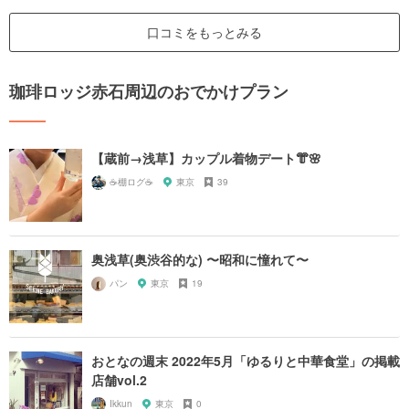
口コミをもっとみる
珈琲ロッジ赤石周辺のおでかけプラン
【蔵前→浅草】カップル着物デート👘🌸
☕️棚ログ☕️
東京
39
奥浅草(奥渋谷的な) 〜昭和に憧れて〜
パン
東京
19
おとなの週末 2022年5月「ゆるりと中華食堂」の掲載
店舗vol.2
Ikkun
東京
0