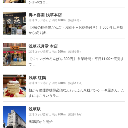
ンチやコロ...
壽々喜園 浅草本店
180m
珈琲ロッジ赤石より約
（徒歩4分）
【4種の抹茶餡だんご（お団子＋お抹茶付き）】500円 江戸期
から続く諸...
浅草花月堂 本店
260m
珈琲ロッジ赤石より約
（徒歩5分）
【ジャンボめろんぱん 300円】 営業時間：平日11:00〜完売ま
で ...
浅草 紅鶴
630m
珈琲ロッジ赤石より約
（徒歩11分）
朝から整理券獲得必須なふわっふわ米粉パンケーキ屋さん。た
まにはこういうラ...
浅草駅
760m
珈琲ロッジ赤石より約
（徒歩13分）
浅草駅から開始