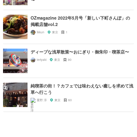
OZmagazine 2022年5月号「新しい下町さんぽ」の
掲載店舗vol.2
Ikkun
東京
1
ディープな浅草散策〜おにぎり・御朱印・喫茶店〜
teriyaki
東京
90
純喫茶の街！？カフェでは味わえない癒しを求めて浅
草へ行こう
重野 淳
東京
60