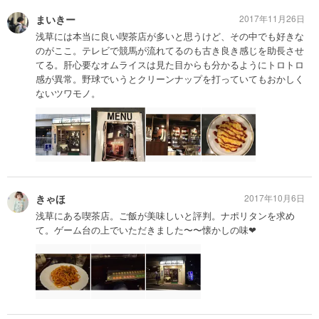
まいきー
2017年11月26日
浅草には本当に良い喫茶店が多いと思うけど、その中でも好きな
のがここ。テレビで競馬が流れてるのも古き良き感じを助長させ
てる。肝心要なオムライスは見た目からも分かるようにトロトロ
感が異常。野球でいうとクリーンナップを打っていてもおかしく
ないツワモノ。
きゃほ
2017年10月6日
浅草にある喫茶店。ご飯が美味しいと評判。ナポリタンを求め
て。ゲーム台の上でいただきました〜〜懐かしの味❤︎