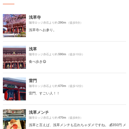
浅草寺
290m
珈琲ロッジ赤石より約
（徒歩5分）
浅草寺へお参り。
浅草
590m
珈琲ロッジ赤石より約
（徒歩10分）
食べ歩き😋
雷門
670m
珈琲ロッジ赤石より約
（徒歩12分）
雷門、すごい人！！
浅草メンチ
470m
珈琲ロッジ赤石より約
（徒歩8分）
浅草と言えば、浅草メンチも忘れちゃダメですね。 💰350円 メ