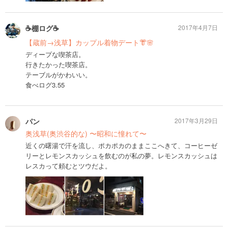
☕️棚ログ☕️
2017年4月7日
【蔵前→浅草】カップル着物デート👘🌸
ディープな喫茶店。
行きたかった喫茶店。
テーブルがかわいい。
食べログ3.55
パン
2017年3月29日
奥浅草(奥渋谷的な) 〜昭和に憧れて〜
近くの曙湯で汗を流し、ポカポカのままここへきて、コーヒーゼ
リーとレモンスカッシュを飲むのが私の夢。レモンスカッシュは
レスカって頼むとツウだよ。