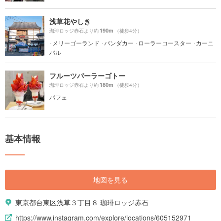
浅草花やしき
190m
珈琲ロッジ赤石より約
（徒歩4分）
･メリーゴーランド ･パンダカー ･ローラーコースター ･カーニ
バル
フルーツパーラーゴトー
180m
珈琲ロッジ赤石より約
（徒歩4分）
パフェ
基本情報
地図を見る
東京都台東区浅草３丁目８ 珈琲ロッジ赤石
https://www.instagram.com/explore/locations/605152971