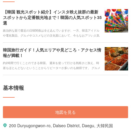
【韓国 観光スポット紹介】インスタ映え抜群の最新
スポットから定番観光地まで！韓国の人気スポット35
選
政治的な面で最近の日韓関係は冷え込んでいますが、一方、韓流アイドル
や電化製品、グルメやコスメなどの文化面において、今もなおアツい人気
観光地の韓国。日本との距離が近く、気軽に行ける海外旅行先として注目
の国と言えるでしょう。一度のみならず何度も訪れている方も多いのでは
韓国旅行ガイド！人気エリアや見どころ・アクセス情
ないでしょうか。 今回は、そんな韓国で定番の歴史を堪能するスポットや
報が満載！
思わず写真に残したくなる最新インスタ映えスポットなどをご紹介しま
す。また、韓国に旅行が決まったらまず確認しておきたい、韓国へのアク
約2時間で行くことのできる韓国。 週末を使って行ける気軽さに加え、時
セスや交通機関情報、旅行をさらに楽しいものにアップデート出来るイベ
差もほとんどないということからリピーターが多いのも納得です。 グルメ
ントまで、韓国旅行を思い切り楽しむための情報が満載です。ぜひ参考に
やショッピングををはじめとする王道観光スポットはもちろん、インスタ
してみて下さい。
映えするカフェや壁などのフォトジェニックスポット、意外に知られてい
ないビーチリゾートまで韓国の旅行に関する情報を一挙ご紹介します。
基本情報
地図を見る
200 Duryugongwon-ro, Dalseo District, Daegu, 大韓民国