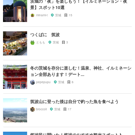
茨城の「夜」を楽しもう！【イルミネーション・夜
景】スポット10選
minami-t
茨城
15
つくばに 筑波
ともも
茨城
3
冬の茨城を存分に楽しむ！温泉、神社、イルミネーシ
ョン全部あります！デート...
pepepupu
茨城
6
筑波山に登った後は自分で釣った魚を食べよう
broccoli
茨城
17
筑波民に聞いた！筑波のおすすめ観光スポット♪