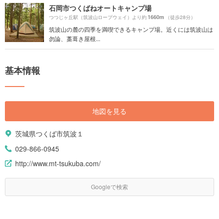
石岡市つくばねオートキャンプ場
1660m
つつじヶ丘駅（筑波山ロープウェイ）より約
（徒歩28分）
筑波山の麓の四季を満喫できるキャンプ場。近くには筑波山は
勿論、藁葺き屋根...
基本情報
地図を見る
茨城県つくば市筑波１
029-866-0945
http://www.mt-tsukuba.com/
Googleで検索