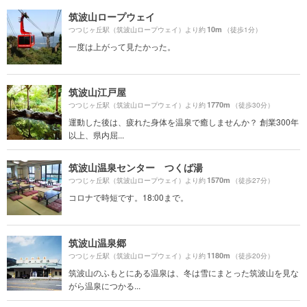
筑波山ロープウェイ
10m
つつじヶ丘駅（筑波山ロープウェイ）より約
（徒歩1分）
一度は上がって見たかった。
筑波山江戸屋
1770m
つつじヶ丘駅（筑波山ロープウェイ）より約
（徒歩30分）
運動した後は、疲れた身体を温泉で癒しませんか？ 創業300年
以上、県内屈...
筑波山温泉センター つくば湯
1570m
つつじヶ丘駅（筑波山ロープウェイ）より約
（徒歩27分）
コロナで時短です。18:00まで。
筑波山温泉郷
1180m
つつじヶ丘駅（筑波山ロープウェイ）より約
（徒歩20分）
筑波山のふもとにある温泉は、冬は雪にまとった筑波山を見な
がら温泉につかる...