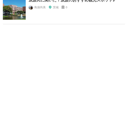
島袋尚美
茨城
0