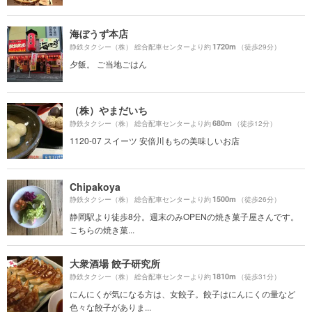
海ぼうず本店
1720m
静鉄タクシー（株） 総合配車センターより約
（徒歩29分）
夕飯。 ご当地ごはん
（株）やまだいち
680m
静鉄タクシー（株） 総合配車センターより約
（徒歩12分）
1120-07 スイーツ 安倍川もちの美味しいお店
Chipakoya
1500m
静鉄タクシー（株） 総合配車センターより約
（徒歩26分）
静岡駅より徒歩8分。週末のみOPENの焼き菓子屋さんです。
こちらの焼き菓...
大衆酒場 餃子研究所
1810m
静鉄タクシー（株） 総合配車センターより約
（徒歩31分）
にんにくが気になる方は、女餃子。餃子はにんにくの量など
色々な餃子がありま...