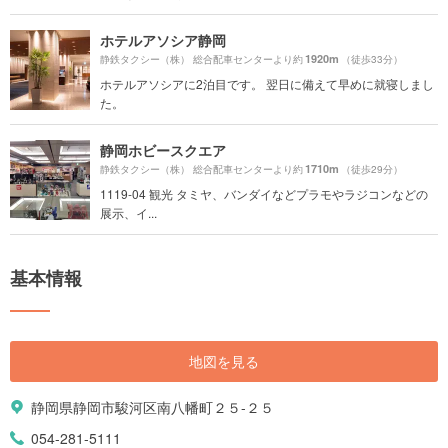
ホテルアソシア静岡
1920m
静鉄タクシー（株） 総合配車センターより約
（徒歩33分）
ホテルアソシアに2泊目です。 翌日に備えて早めに就寝しまし
た。
静岡ホビースクエア
1710m
静鉄タクシー（株） 総合配車センターより約
（徒歩29分）
1119-04 観光 タミヤ、バンダイなどプラモやラジコンなどの
展示、イ...
基本情報
地図を見る
静岡県静岡市駿河区南八幡町２５-２５
054-281-5111