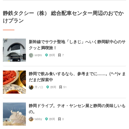
静鉄タクシー（株） 総合配車センター周辺のおでか
けプラン
新幹線でサウナ聖地「しきじ」へいく静岡駅中心のサ
クッと満喫旅！
seijiro
静岡
7
静岡で飲み食いするなら、参考までに……。(^-^)v ま
だまだ探索中
序ノ口
静岡
51
静岡ドライブ。テオ・ヤンセン展と静岡の美味しいも
の。
tabby
静岡
0