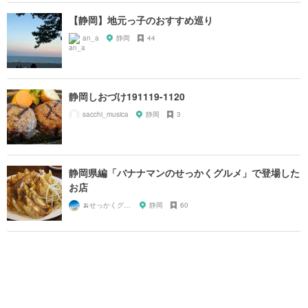
【静岡】地元っ子のおすすめ巡り
an_a
静岡
44
静岡しおづけ191119-1120
sacchi_musica
静岡
3
静岡県編「バナナマンのせっかくグルメ」で登場した
お店
🍌せっかくグルメまにあ🍌
静岡
60