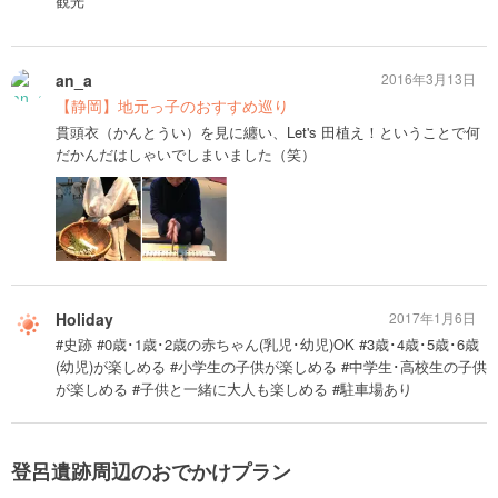
観光
an_a
2016年3月13日
【静岡】地元っ子のおすすめ巡り
貫頭衣（かんとうい）を見に纏い、Let's 田植え！ということで何
だかんだはしゃいでしまいました（笑）
Holiday
2017年1月6日
#史跡 #0歳･1歳･2歳の赤ちゃん(乳児･幼児)OK #3歳･4歳･5歳･6歳
(幼児)が楽しめる #小学生の子供が楽しめる #中学生･高校生の子供
が楽しめる #子供と一緒に大人も楽しめる #駐車場あり
登呂遺跡周辺のおでかけプラン