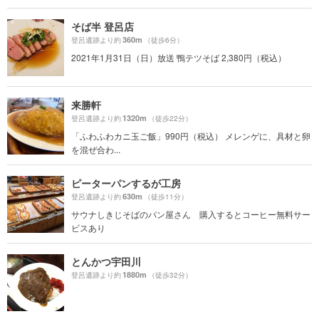
そば半 登呂店
360m
登呂遺跡より約
（徒歩6分）
2021年1月31日（日）放送 鴨テツそば 2,380円（税込）
来勝軒
1320m
登呂遺跡より約
（徒歩22分）
「ふわふわカニ玉ご飯」990円（税込） メレンゲに、具材と卵
を混ぜ合わ...
ピーターパンするが工房
630m
登呂遺跡より約
（徒歩11分）
サウナしきじそばのパン屋さん 購入するとコーヒー無料サー
ビスあり
とんかつ宇田川
1880m
登呂遺跡より約
（徒歩32分）