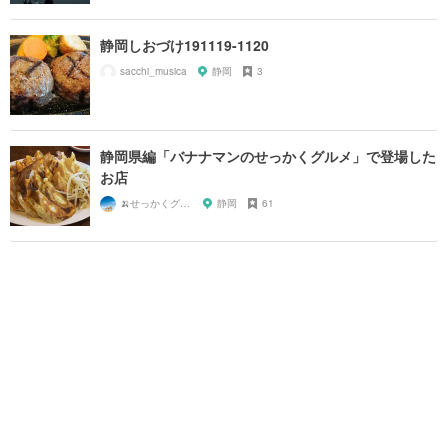
静岡しおづけ191119-1120
sacchi_musica
静岡
3
静岡県編「バナナマンのせっかくグルメ」で登場した
お店
🍌せっかくグルメまにあ🍌
静岡
61