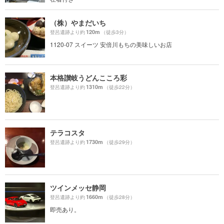
（株）やまだいち
120m
登呂遺跡より約
（徒歩3分）
1120-07 スイーツ 安倍川もちの美味しいお店
本格讃岐うどんこころ彩
1310m
登呂遺跡より約
（徒歩22分）
テラコスタ
1730m
登呂遺跡より約
（徒歩29分）
ツインメッセ静岡
1660m
登呂遺跡より約
（徒歩28分）
即売あり。