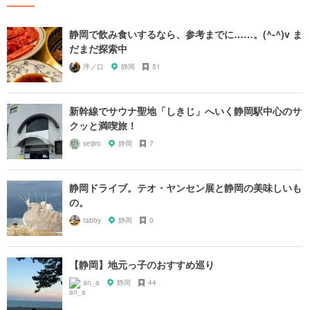
静岡で飲み食いするなら、参考までに……。(^-^)v ま
だまだ探索中
序ノ口
静岡
51
新幹線でサウナ聖地「しきじ」へいく静岡駅中心のサ
クッと満喫旅！
seijiro
静岡
7
静岡ドライブ。テオ・ヤンセン展と静岡の美味しいも
の。
tabby
静岡
0
【静岡】地元っ子のおすすめ巡り
an_a
静岡
44