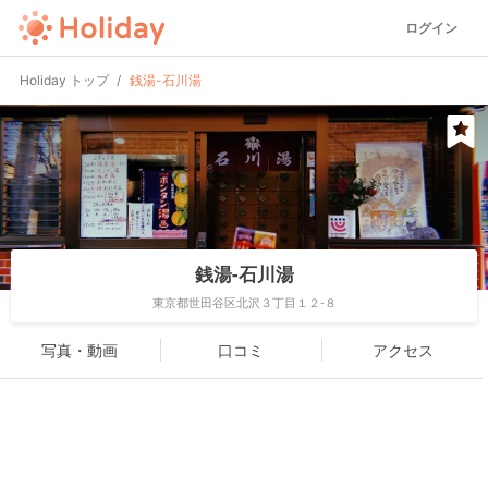
ログイン
Holiday トップ
銭湯-石川湯
銭湯-石川湯
東京都世田谷区北沢３丁目１２-８
写真・動画
口コミ
アクセス