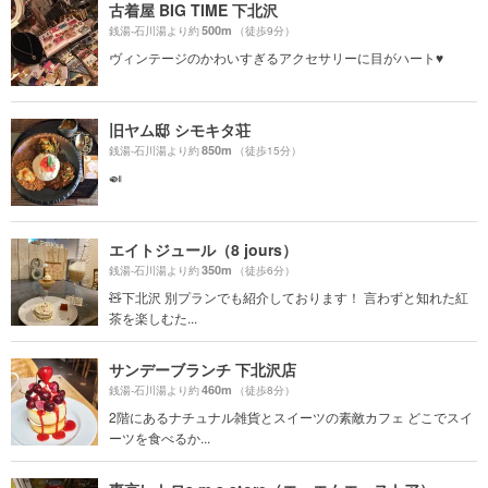
古着屋 BIG TIME 下北沢
500m
銭湯-石川湯より約
（徒歩9分）
ヴィンテージのかわいすぎるアクセサリーに目がハート♥️
旧ヤム邸 シモキタ荘
850m
銭湯-石川湯より約
（徒歩15分）
🍛
エイトジュール（8 jours）
350m
銭湯-石川湯より約
（徒歩6分）
🧸下北沢 別プランでも紹介しております！ 言わずと知れた紅
茶を楽しむた...
サンデーブランチ 下北沢店
460m
銭湯-石川湯より約
（徒歩8分）
2階にあるナチュナル雑貨とスイーツの素敵カフェ どこでスイ
ーツを食べるか...