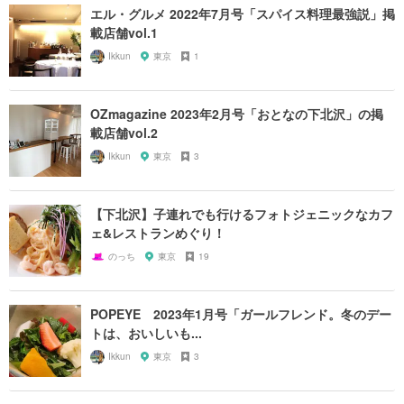
エル・グルメ 2022年7月号「スパイス料理最強説」掲
載店舗vol.1
Ikkun
東京
1
OZmagazine 2023年2月号「おとなの下北沢」の掲
載店舗vol.2
Ikkun
東京
3
【下北沢】子連れでも行けるフォトジェニックなカフ
ェ&レストランめぐり！
のっち
東京
19
POPEYE 2023年1月号「ガールフレンド。冬のデー
トは、おいしいも...
Ikkun
東京
3