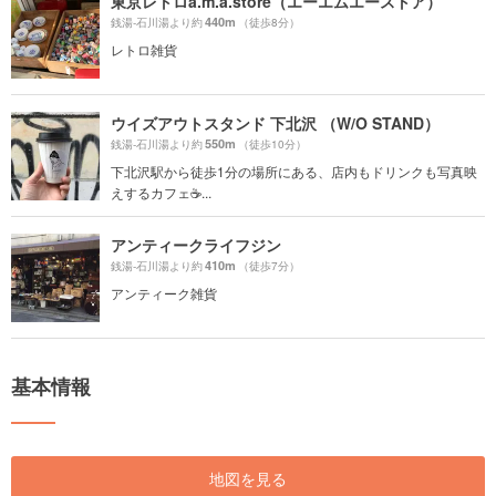
東京レトロa.m.a.store（エーエムエーストア）
440m
銭湯-石川湯より約
（徒歩8分）
レトロ雑貨
ウイズアウトスタンド 下北沢 （W/O STAND）
550m
銭湯-石川湯より約
（徒歩10分）
下北沢駅から徒歩1分の場所にある、店内もドリンクも写真映
えするカフェ☕️...
アンティークライフジン
410m
銭湯-石川湯より約
（徒歩7分）
アンティーク雑貨
基本情報
地図を見る