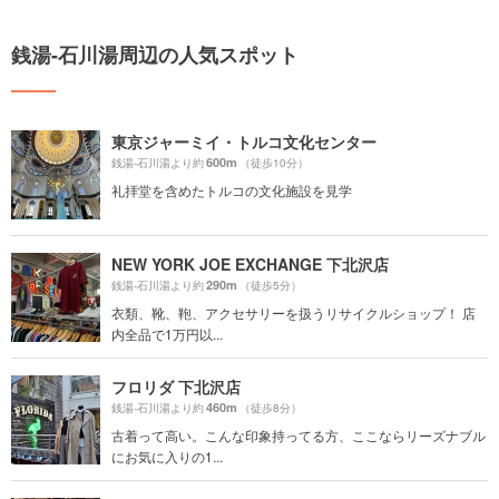
銭湯-石川湯周辺の人気スポット
東京ジャーミイ・トルコ文化センター
600m
銭湯-石川湯より約
（徒歩10分）
礼拝堂を含めたトルコの文化施設を見学
NEW YORK JOE EXCHANGE 下北沢店
290m
銭湯-石川湯より約
（徒歩5分）
衣類、靴、鞄、アクセサリーを扱うリサイクルショップ！ 店
内全品で1万円以...
フロリダ 下北沢店
460m
銭湯-石川湯より約
（徒歩8分）
古着って高い。こんな印象持ってる方、ここならリーズナブル
にお気に入りの1...