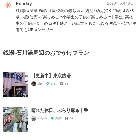
Holiday
2020年6月18日
#銭湯 #温泉 #0歳･1歳･2歳の赤ちゃん(乳児･幼児)OK #3歳･4歳･5
歳･6歳(幼児)が楽しめる #小学生の子供が楽しめる #中学生･高校
生の子供が楽しめる #子供と一緒に大人も楽しめる #駅から近い #
雨でもOK #シャワー
銭湯-石川湯周辺のおでかけプラン
【更新中】東京銭湯
she
東京
38
晴れた休日、ぷらり麻布十番
teriyaki
東京
36