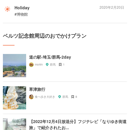
Holiday
2020年2月20日
#博物館
ベルツ記念館周辺のおでかけプラン
道の駅-埼玉/群馬-2day
morim
群馬
1
草津旅行
食べ歩き大好き
群馬
8
【2022年12月4日放送分】フジテレビ「なりゆき街道
旅」で紹介されたお...