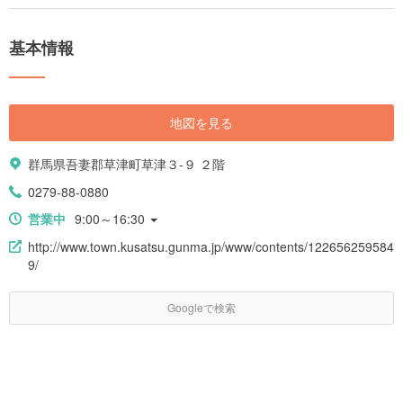
温泉文化を体験することができます。少し足を伸ばすだけで、温泉の恵み
を産んだ大地のパワーを感じられる場所や、稀少な絶景スポットを訪れる
ことができます。温泉を堪能しつつ楽しめるご当地グルメ、アクセスや交
基本情報
通、イベント情報まで、草津温泉への旅行の魅力をまとめてご紹介しま
す。
地図を見る
群馬県吾妻郡草津町草津３-９ ２階
0279-88-0880
営業中
9:00～16:30
http://www.town.kusatsu.gunma.jp/www/contents/122656259584
9/
Googleで検索