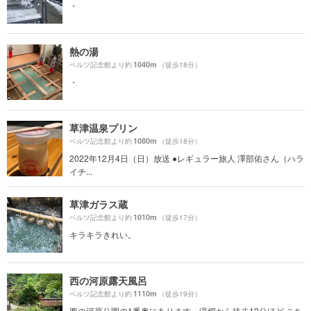
・
熱の湯
1040m
ベルツ記念館より約
（徒歩18分）
・
草津温泉プリン
1080m
ベルツ記念館より約
（徒歩18分）
2022年12月4日（日）放送 ●レギュラー旅人 澤部佑さん（ハラ
イチ...
草津ガラス蔵
1010m
ベルツ記念館より約
（徒歩17分）
キラキラきれい。
西の河原露天風呂
1110m
ベルツ記念館より約
（徒歩19分）
西の河原公園の1番奥にあります 湯畑から徒歩12分ほど こち