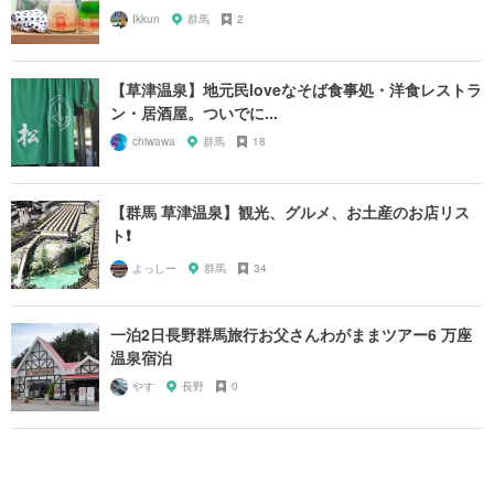
Ikkun
群馬
2
【草津温泉】地元民loveなそば食事処・洋食レストラ
ン・居酒屋。ついでに...
chiwawa
群馬
18
【群馬 草津温泉】観光、グルメ、お土産のお店リス
ト❗️
よっしー
群馬
34
一泊2日長野群馬旅行お父さんわがままツアー6 万座
温泉宿泊
やす
長野
0