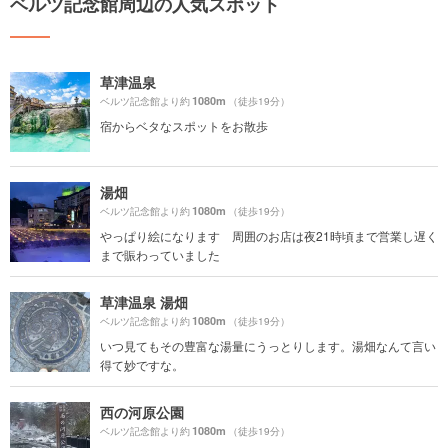
ベルツ記念館周辺の人気スポット
草津温泉
1080m
ベルツ記念館より約
（徒歩19分）
宿からベタなスポットをお散歩
湯畑
1080m
ベルツ記念館より約
（徒歩19分）
やっぱり絵になります 周囲のお店は夜21時頃まで営業し遅く
まで賑わっていました
草津温泉 湯畑
1080m
ベルツ記念館より約
（徒歩19分）
いつ見てもその豊富な湯量にうっとりします。湯畑なんて言い
得て妙ですな。
西の河原公園
1080m
ベルツ記念館より約
（徒歩19分）