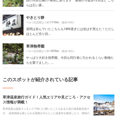
らは広い露...
やきとり静
1110m
ベルツ記念館より約
（徒歩19分）
昼間は並んでいたこちらも18時過ぎには並ばす買えた！ただし
ほとんど売り切...
草津熱帯圏
1070m
ベルツ記念館より約
（徒歩18分）
やっぱり大好き熱帯園。今回も同行者に引かれるくらい動物た
ちを愛でました。...
このスポットが紹介されている記事
草津温泉旅行ガイド！人気エリアや見どころ・アクセ
ス情報が満載！
草津温泉は温泉ランキングでNo.1に輝いたこともある人気の温泉観光地で
す。 温泉情緒を感じられる湯畑を中心とした温泉街を散策したり、独特の