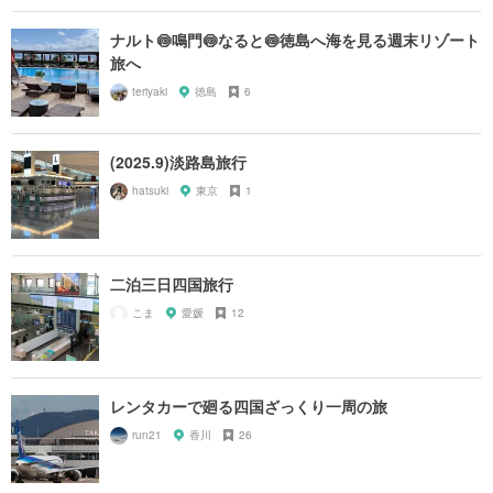
ナルト🍥鳴門🍥なると🍥徳島へ海を見る週末リゾート
旅へ
teriyaki
徳島
6
(2025.9)淡路島旅行
hatsuki
東京
1
二泊三日四国旅行
こま
愛媛
12
レンタカーで廻る四国ざっくり一周の旅
run21
香川
26