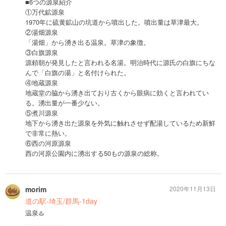
■6つの源泉紹介
①万代鉱源泉
1970年に硫黄鉱山の坑道から噴出した。噴出量は草津最大。
②湯畑源泉
「湯畑」から湧き出る温泉。草津の象徴。
③白旗源泉
源頼朝が発見したと言われる名湯。明治時代に源氏の白旗にちな
んで「白旗の湯」と名付けられた。
④地蔵源泉
地蔵堂の脇から湧き出ており古くから眼病に効くと言われてい
る。湧出量が一番少ない。
⑤煮川源泉
地下から湧き出た源泉を外気に触れさせず配湯しているため新鮮
で非常に熱い。
⑥西の河原源泉
西の河原公園内に湧出する50もの源泉の総称。
morim
2020年11月13日
道の駅-埼玉/群馬-1day
温泉♨️