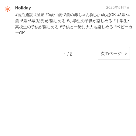
Holiday
2025年5月7日
#宿泊施設 #温泉 #0歳･1歳･2歳の赤ちゃん(乳児･幼児)OK #3歳･4
歳･5歳･6歳(幼児)が楽しめる #小学生の子供が楽しめる #中学生･
高校生の子供が楽しめる #子供と一緒に大人も楽しめる #ベビーカ
ーOK
次のページ
1 / 2