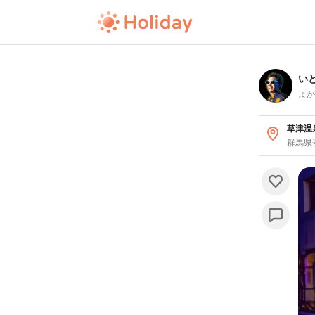
い
よか
草津温
群馬県