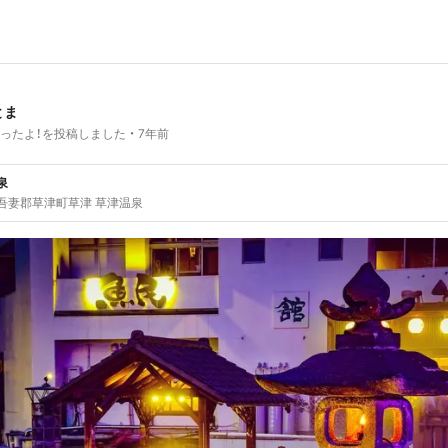
とま
ったよ！を投稿しました
7年前
泉
吾妻郡草津町草津 草津温泉