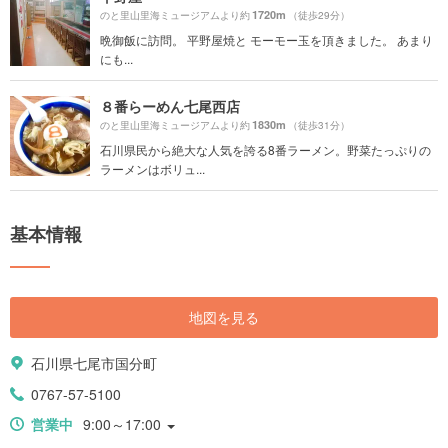
1720m
のと里山里海ミュージアムより約
（徒歩29分）
晩御飯に訪問。 平野屋焼と モーモー玉を頂きました。 あまり
にも...
８番らーめん七尾西店
1830m
のと里山里海ミュージアムより約
（徒歩31分）
石川県民から絶大な人気を誇る8番ラーメン。野菜たっぷりの
ラーメンはボリュ...
基本情報
地図を見る
石川県七尾市国分町
0767-57-5100
営業中
9:00～17:00