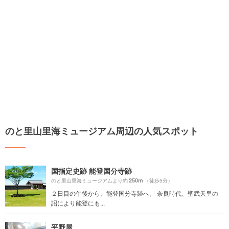
のと里山里海ミュージアム周辺の人気スポット
国指定史跡 能登国分寺跡
250m
のと里山里海ミュージアムより約
（徒歩5分）
２日目の午後から、能登国分寺跡へ。 奈良時代、聖武天皇の
詔により能登にも...
平野屋