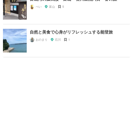
ぺい
富山
5
自然と美食で心身がリフレッシュする能登旅
おのまり
石川
1