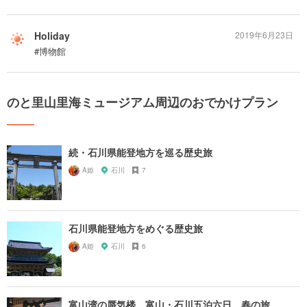
Holiday
2019年6月23日
#博物館
のと里山里海ミュージアム周辺のおでかけプラン
続・石川県能登地方を巡る歴史旅
A姫
石川
7
石川県能登地方をめぐる歴史旅
A姫
石川
6
富山湾の蜃気楼 富山・石川五泊六日 春の旅