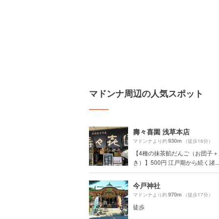
マドンナ周辺の人気スポット
壽々喜園 浅草本店
930m
マドンナより約
（徒歩16分）
【4種の抹茶餡だんご（お団子
き）】500円 江戸期から続く諸..
今戸神社
970m
マドンナより約
（徒歩17分）
徒歩