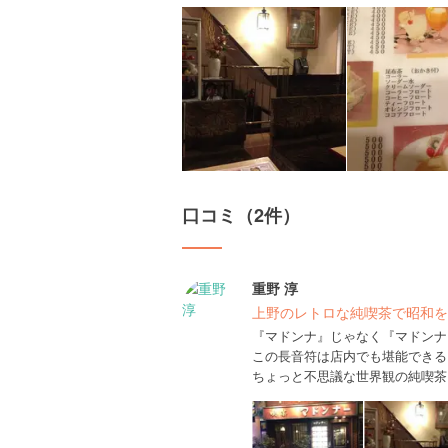
口コミ（2件）
重野 淳
上野のレトロな純喫茶で昭和を
『マドンナ』じゃなく『マドンナ
この長音符は店内でも堪能できる
ちょっと不思議な世界観の純喫茶