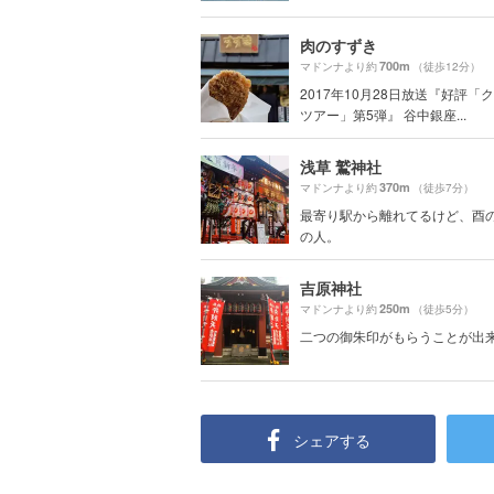
肉のすずき
700m
マドンナより約
（徒歩12分）
2017年10月28日放送『好評「
ツアー」第5弾』 谷中銀座...
浅草 鷲神社
370m
マドンナより約
（徒歩7分）
最寄り駅から離れてるけど、酉
の人。
吉原神社
250m
マドンナより約
（徒歩5分）
二つの御朱印がもらうことが出
シェアする