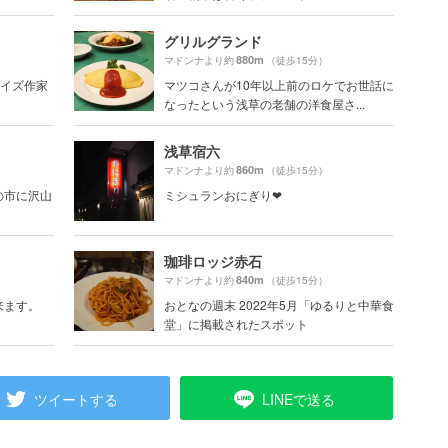
グリルグランド
880m
マドンナより約
（徒歩15分）
クイズ作家
マツコさんが10年以上前のロケでお世話に
なったという浅草の老舗の洋食屋さ...
浅草宿六
860m
マドンナより約
（徒歩15分）
の市に沢山
ミシュランおにぎり❤︎
珈琲ロッジ赤石
840m
マドンナより約
（徒歩15分）
来ます。
おとなの週末 2022年5月「ゆるりと中華食
堂」に掲載されたスポット
ツイートする
LINEで送る