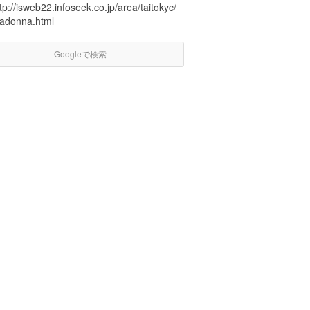
tp://isweb22.infoseek.co.jp/area/taitokyc/
adonna.html
Googleで検索