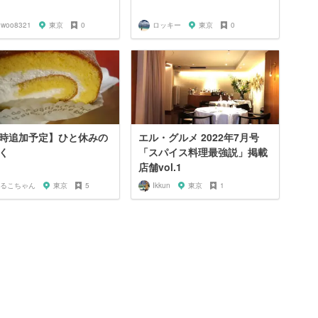
uwoo8321
東京
0
ロッキー
東京
0
時追加予定】ひと休みの
エル・グルメ 2022年7月号
く
「スパイス料理最強説」掲載
店舗vol.1
るこちゃん
東京
5
Ikkun
東京
1