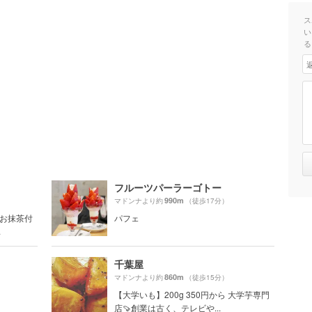
ス
い
る
フルーツパーラーゴトー
990m
マドンナより約
（徒歩17分）
＋お抹茶付
パフェ
.
千葉屋
860m
マドンナより約
（徒歩15分）
【大学いも】200g 350円から 大学芋専門
店🍠創業は古く、テレビや...