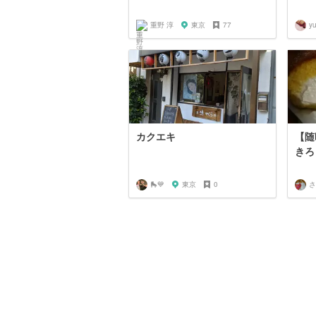
重野 淳
東京
77
y
カクエキ
【随
きろ
🛼💙
東京
0
さ