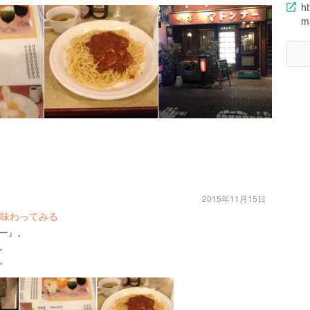
ht
m
2015年11月15日
味わってみる
ー』。
。
。