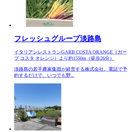
フレッシュグループ淡路島
イタリアンレストランGARB COSTA ORANGE（ガー
ブ コスタ オレンジ）より約
1550m
（徒歩26分）
淡路島の若手農家集団が経営する株式会社。電話で予
約するだけで、いつでも野...