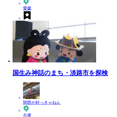
愛媛
国生み神話のまち・淡路市を探検
関西が好っきゃねん
兵庫