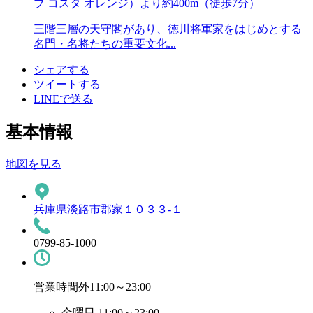
ブ コスタ オレンジ）より約
400m
（徒歩7分）
三階三層の天守閣があり、徳川将軍家をはじめとする
名門・名将たちの重要文化...
シェアする
ツイートする
LINEで送る
基本情報
地図を見る
兵庫県淡路市郡家１０３３-１
0799-85-1000
営業時間外
11:00～23:00
金曜日 11:00～23:00