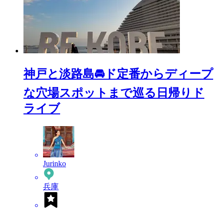
神戸と淡路島🚘ド定番からディープ
な穴場スポットまで巡る日帰りド
ライブ
Jurinko
兵庫