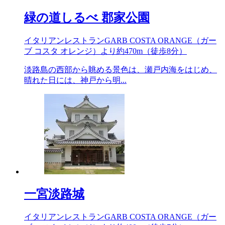
緑の道しるべ 郡家公園
イタリアンレストランGARB COSTA ORANGE（ガー
ブ コスタ オレンジ）より約
470m
（徒歩8分）
淡路島の西部から眺める景色は、瀬戸内海をはじめ、
晴れた日には、神戸から明...
一宮淡路城
イタリアンレストランGARB COSTA ORANGE（ガー