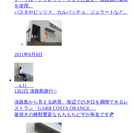
を使用。
パスタやピッツァ、カルパッチョ、ジェラートなど。
2021年8月8日
__a.11___
1泊2日 淡路島旅行✨
淡路島から見える絶景、海辺での夕日を満喫できるレ
ストラン「GARB COSTA ORANGE」.
釜焼きの種類豊富なもちもちピザが有名です🍕