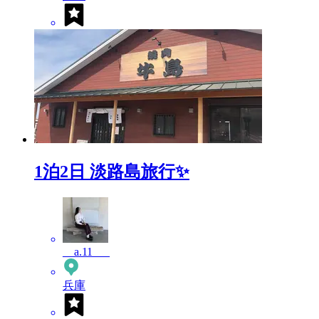
1泊2日 淡路島旅行✨
__a.11___
兵庫