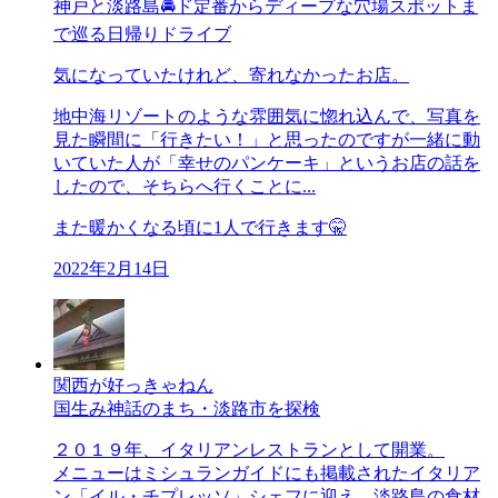
神戸と淡路島🚘ド定番からディープな穴場スポットま
で巡る日帰りドライブ
気になっていたけれど、寄れなかったお店。
地中海リゾートのような雰囲気に惚れ込んで、写真を
見た瞬間に「行きたい！」と思ったのですが一緒に動
いていた人が「幸せのパンケーキ」というお店の話を
したので、そちらへ行くことに...
また暖かくなる頃に1人で行きます🤫
2022年2月14日
関西が好っきゃねん
国生み神話のまち・淡路市を探検
２０１９年、イタリアンレストランとして開業。
メニューはミシュランガイドにも掲載されたイタリア
ン「イル・チプレッソ」シェフに迎え、淡路島の食材