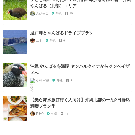
やんばる（北部）エリア
えびっこ
沖縄
10
辺戸岬とやんばるドライブプラン
ユミ
沖縄
0
沖縄 やんばるを満喫 ヤンバルクイナからジンベイザ
メへ
小林 和彦
沖縄
5
【美ら海水族館行く人向け】沖縄北部の一泊2日自然
満喫プラン🌴
RIHO
沖縄
31