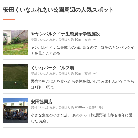
安田くいなふれあい公園周辺の人気スポット
やヤンバルクイナ生態展示学習施設
10m
安田くいなふれあい公園より約
（徒歩1分）
ヤンバルクイナは警戒心の強い鳥なので、野生のヤンバルクイ
ナを見たことのあ...
くいなパークゴルフ場
40m
安田くいなふれあい公園より約
（徒歩1分）
民宿で朝ごはんを食べたら身体を動かしてみませんか？こちら
は1日300円で...
安田協同店
2000m
安田くいなふれあい公園より約
（徒歩34分）
小さな集落の小さな店。 あのチャリ旅 忌野清志郎も晩年に愛
した 売店。