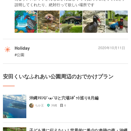
説明してくれたり、絶対行って欲しい場所です
Holiday
2020年10月11日
#公園
安田くいなふれあい公園周辺のおでかけプラン
沖縄ﾏﾛﾝU´•ﻌ•`Uと穴場ｽﾎﾟｯﾄ巡り8月編
ちか王
沖縄
6
子ども達に伝えたい！世界的に希少な奇跡の森・沖縄