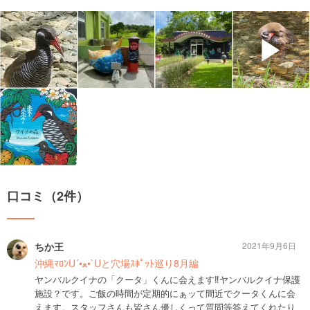
▶
口コミ（2件）
ちか王
2021年9月6日
沖縄ﾏﾛﾝU´•ﻌ•`Uと穴場ｽﾎﾟｯﾄ巡り8月編
ヤンバルクイナの「クータ」くんに会えます‼️ヤンバルクイナ保護
施設？です。ご飯の時間が定期的にぁッて間近でクータくんに会
えます。スタッフさんも皆さん優しくって質問等答えてくれたり