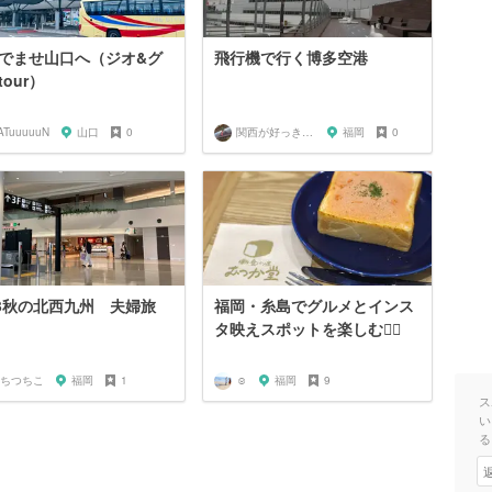
でませ山口へ（ジオ&グ
飛行機で行く博多空港
our）
ATuuuuuN
山口
0
関西が好っきゃねん
福岡
0
23秋の北西九州 夫婦旅
福岡・糸島でグルメとインス
タ映えスポットを楽しむ👯‍♂️
ちつちこ
福岡
1
︎︎︎︎︎☺︎
福岡
9
ス
い
る