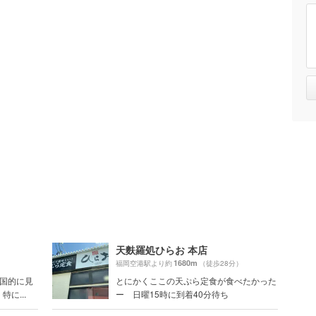
天麩羅処ひらお 本店
1680m
福岡空港駅より約
（徒歩28分）
全国的に見
とにかくここの天ぷら定食が食べたかった
に...
ー 日曜15時に到着40分待ち