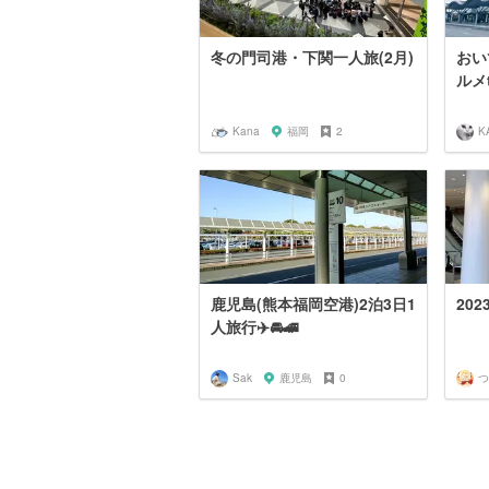
冬の門司港・下関一人旅(2月)
おい
ルメt
Kana
福岡
2
K
鹿児島(熊本福岡空港)2泊3日1
20
人旅行✈️🚘🚄
Sak
鹿児島
0
つ