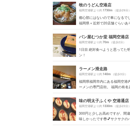
牧のうどん空港店
1730m
福岡空港駅より約
（徒歩29分
都心部にはないので車になるで
福岡県＋近郊で20店舗ぐらいありま
パン屋むつか堂 福岡空港店
70m
福岡空港駅より約
（徒歩2分）
1日目 絶対食べようと思ってた
ン！
ラーメン滑走路
140m
福岡空港駅より約
（徒歩3分）
福岡県福岡市内にある福岡空港
ーメンの専門店街。 福岡の有名店だ
味の明太子ふくや 空港通店
1330m
福岡空港駅より約
（徒歩23分
300円と少しお高めですが、間
味しかったです😎💕サクサクのパイ