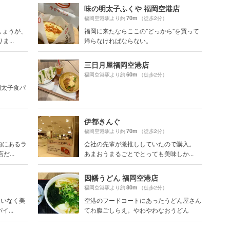
味の明太子ふくや 福岡空港店
70m
）
福岡空港駅より約
（徒歩2分）
しょうが、
福岡に来たならここの"どっから"を買って
...
帰らなければならない。
三日月屋福岡空港店
60m
福岡空港駅より約
（徒歩2分）
明太子食パ
伊都きんぐ
70m
福岡空港駅より約
（徒歩2分）
内にあるラ
会社の先輩が激推ししていたので購入。
...
あまおうまるごとでとっても美味しか...
因幡うどん 福岡空港店
80m
）
福岡空港駅より約
（徒歩2分）
違いなく美
空港のフードコートにあったうどん屋さん
...
てわ腹ごしらえ。やわやわなおうどん