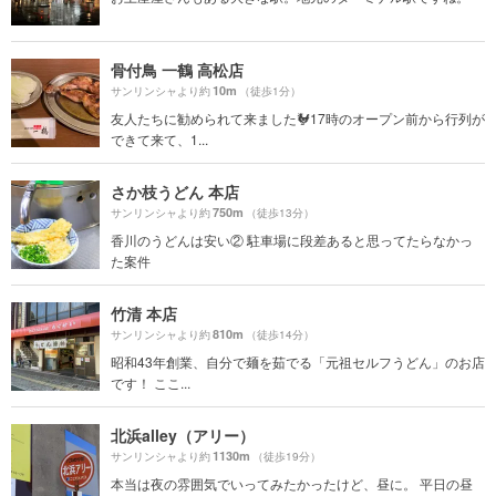
骨付鳥 一鶴 高松店
10m
サンリンシャより約
（徒歩1分）
友人たちに勧められて来ました🐓17時のオープン前から行列が
できて来て、1...
さか枝うどん 本店
750m
サンリンシャより約
（徒歩13分）
香川のうどんは安い② 駐車場に段差あると思ってたらなかっ
た案件
竹清 本店
810m
サンリンシャより約
（徒歩14分）
昭和43年創業、自分で麺を茹でる「元祖セルフうどん」のお店
です！ ここ...
北浜alley（アリー）
1130m
サンリンシャより約
（徒歩19分）
本当は夜の雰囲気でいってみたかったけど、昼に。 平日の昼