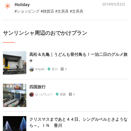
Holiday
2019年5月2日
#ショッピング #雑貨店 #文房具 #文房具
サンリンシャ周辺のおでかけプラン
高松＆丸亀｜うどんも骨付鳥も！一泊二日のグルメ旅
✈️
teriyaki
香川
5
四国旅行
ぱっぴろぷー
愛媛
4
クリスマスまであと４４日、シングルベルとさような
ら～。ＩＮ 香川