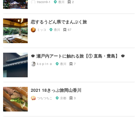
tracon9-1
香川
2
恋するうどん県でまんぷく旅
ミッコ
香川
67
🍁 瀬戸内アートに触れる旅【① 直島・豊島】 🍁
k o p i n ☺︎
香川
7
2021 18きっぷ旅岡山香川
つちつちこ
京都
3