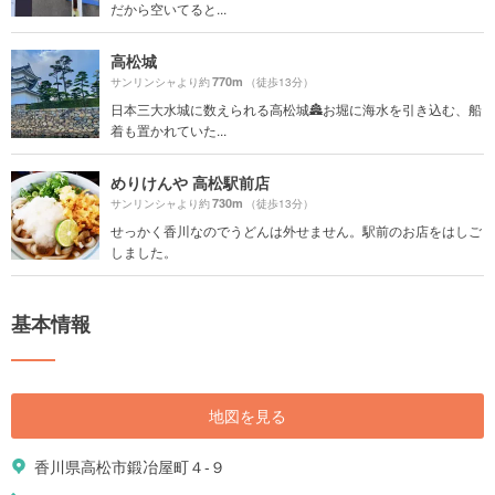
だから空いてると...
高松城
770m
サンリンシャより約
（徒歩13分）
日本三大水城に数えられる高松城🏯お堀に海水を引き込む、船
着も置かれていた...
めりけんや 高松駅前店
730m
サンリンシャより約
（徒歩13分）
せっかく香川なのでうどんは外せません。駅前のお店をはしご
しました。
基本情報
地図を見る
香川県高松市鍛冶屋町４-９