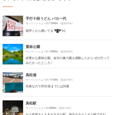
手打十段うどん バカ一代
1160m
サンリンシャより約
（徒歩20分）
朝早くから開いてる◥█̆̈◤࿉∥
栗林公園
1490m
サンリンシャより約
（徒歩25分）
緑豊かな栗林公園。金沢の兼六園も感動したから ぜひ行って
みたかったところ！
高松港
1110m
サンリンシャより約
（徒歩19分）
先着なので30分前までには到着
高松駅
850m
サンリンシャより約
（徒歩15分）
お土産屋さんもある大きな駅。地元のターミナル駅ですね。