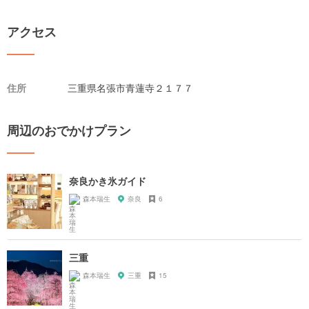
アクセス
住所
三重県名張市青蓮寺２１７７
周辺のおでかけプラン
奈良かき氷ガイド
森本瑞生
奈良
6
三重
森本瑞生
三重
15