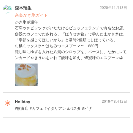
森本瑞生
2020年11月13日
奈良かき氷ガイド
かき氷🍧通年
石窯やきピッツァがいただけるビュッフェランチで有名なお店。
併設のカフェでだされる、『ほうせき箱』で学んだまかき氷は、
「季節を感じてほしいから」と常時2種類にしぼっている。
柑橘ミックス氷〜はちみつエスプーマ〜 880円
隠し味にゆずを入れた八朔のシロップを、ベースに、なかにレモ
ンカードやきういをいれて酸味を加え、蜂蜜味のエスプーマ🍯
Holiday
2019年8月12日
#飲食店 #カフェ #イタリアン #パスタ #ピザ