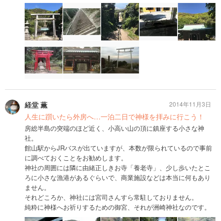
経堂 薫
2014年11月3日
人生に躓いたら外房へ…一泊二日で神様を拝みに行こう！
房総半島の突端のほど近く、小高い山の頂に鎮座する小さな神
社。
館山駅からJRバスが出ていますが、本数が限られているので事前
に調べておくことをお勧めします。
神社の周囲には隣に由緒正しきお寺「養老寺」、少し歩いたとこ
ろに小さな漁港があるぐらいで、商業施設などは本当に何もあり
ません。
それどころか、神社には宮司さんすら常駐しておりません。
純粋に神様へお祈りするための御宮、それが洲崎神社なのです。