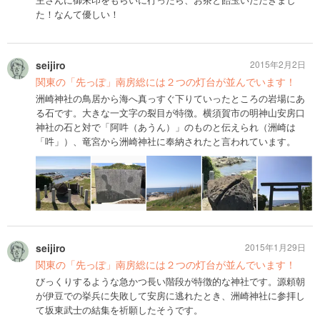
た！なんて優しい！
seijiro
2015年2月2日
関東の「先っぽ」南房総には２つの灯台が並んでいます！
洲崎神社の鳥居から海へ真っすぐ下りていったところの岩場にあ
る石です。大きな一文字の裂目が特徴。横須賀市の明神山安房口
神社の石と対で「阿吽（あうん）」のものと伝えられ（洲崎は
「吽」）、竜宮から洲崎神社に奉納されたと言われています。
seijiro
2015年1月29日
関東の「先っぽ」南房総には２つの灯台が並んでいます！
びっくりするような急かつ長い階段が特徴的な神社です。源頼朝
が伊豆での挙兵に失敗して安房に逃れたとき、洲崎神社に参拝し
て坂東武士の結集を祈願したそうです。