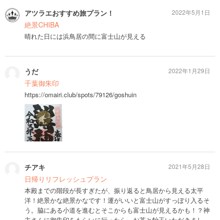
アツラエおすすめ旅プラン！
2022年5月1日
絶景CHIBA
晴れた日には浜鳥居の間に富士山が見える
うだ
2022年1月29日
千葉御朱印
https://omairi.club/spots/79126/goshuin
チアキ
2021年5月28日
日帰りリフレッシュプラン
本殿までの階段が長すぎたが、振り返ると鳥居から見える太平
洋！絶景かな絶景かなです！運がいいと富士山がすっぽり入るそ
う。脇にある小道を進むとそこからも富士山が見えるかも！？神
主さんに御朱印をもらいに行ったら、お茶と飴玉いただきまし