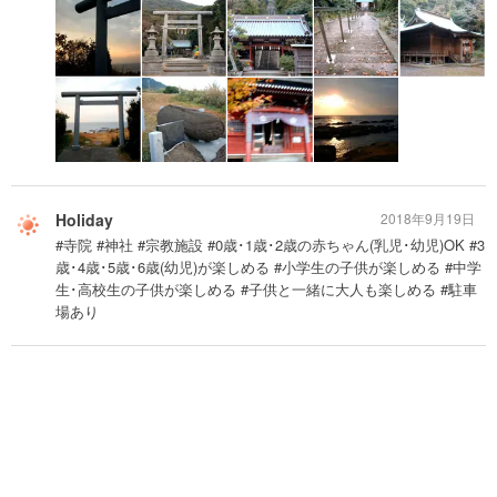
Holiday
2018年9月19日
#寺院 #神社 #宗教施設 #0歳･1歳･2歳の赤ちゃん(乳児･幼児)OK #3
歳･4歳･5歳･6歳(幼児)が楽しめる #小学生の子供が楽しめる #中学
生･高校生の子供が楽しめる #子供と一緒に大人も楽しめる #駐車
場あり