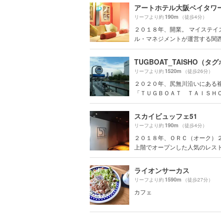
アートホテル大阪ベイタワ
190m
リーフより約
（徒歩4分）
２０１８年、開業。 マイステイ
ル・マネジメントが運営する関西地
1520m
リーフより約
（徒歩26分）
２０２０年、尻無川沿いにある
「ＴＵＧＢＯＡＴ ＴＡＩＳＨＯ（
スカイビュッフェ51
190m
リーフより約
（徒歩4分）
２０１８年、ＯＲＣ（オーク）
上階でオープンした人気のレストラ
ライオンサーカス
1590m
リーフより約
（徒歩27分）
カフェ