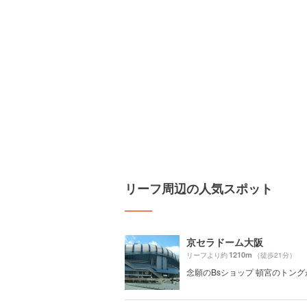
リーフ周辺の人気スポット
京セラドーム大阪
1210m
リーフより約
（徒歩21分）
念願のBsショップ 頓宮のトン