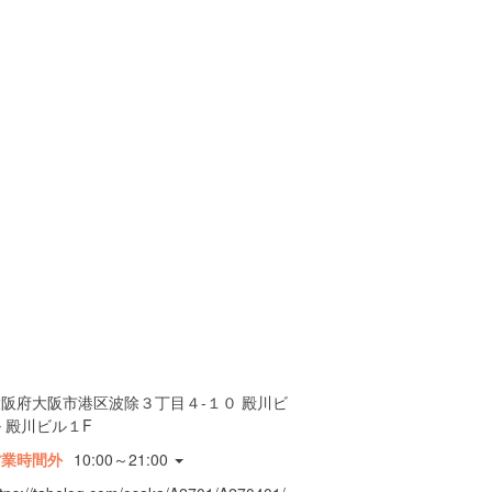
大阪府大阪市港区波除３丁目４-１０ 殿川ビ
 殿川ビル１F
営業時間外
10:00～21:00