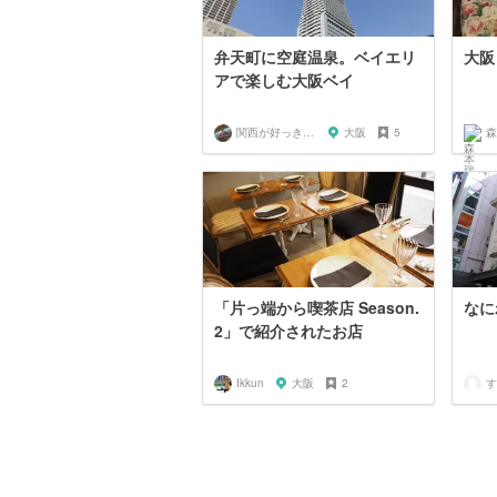
弁天町に空庭温泉。ベイエリ
大阪
アで楽しむ大阪ベイ
関西が好っきゃねん
大阪
5
森
「片っ端から喫茶店 Season.
なに
2」で紹介されたお店
Ikkun
大阪
2
す