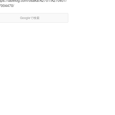
ttps://tabelog.com/osaka/A2701/A270401/
7004470/
Googleで検索