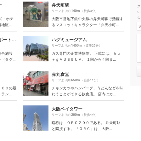
ー
弁天町駅
ス
140m
リーフより約
（徒歩3分）
い
る
ズ・ホテ
大阪市営地下鉄中央線の弁天町駅で活躍す
区...
るマスコットキャラクター「弁天小町...
TUGBOAT_TAISHO（タグボート大正）
ハグミュージアム
1450m
リーフより約
（徒歩25分）
複合施設
ガス専門の企業博物館。 正式には、ｈｕ
タグ...
＋ｇＭＵＳＥＵＭ。 １階から４階ま...
赤丸食堂
650m
リーフより約
（徒歩11分）
２００の最
チキンカツやハンバーグ、うどんなどを味
ン...
わうことができる飲食店。 店内はカ...
大阪ベイタワー
200m
リーフより約
（徒歩4分）
略称は、ＯＲＣ２００である。 弁天町駅
と隣接する。 「ＯＲＣ」は、大阪...