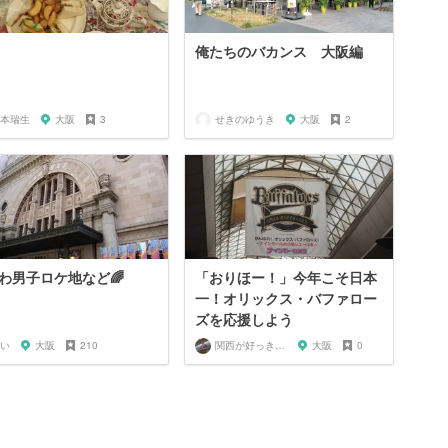
俺たちのバカンス 大阪編
本瑞生
大阪
3
せきのゆうき
大阪
2
わ男子ロケ地など🌈
「おりほー！」今年こそ日本
一！オリックス・バファロー
ズを応援しよう
い
大阪
210
関西が好っきゃねん
大阪
0