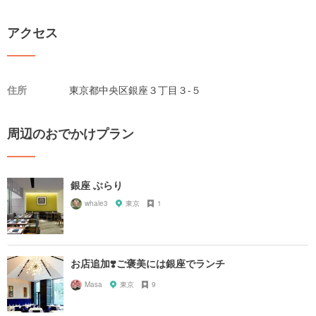
アクセス
住所
東京都中央区銀座３丁目３-５
周辺のおでかけプラン
銀座 ぶらり
whale3
東京
1
お店追加❣️ご褒美には銀座でランチ
Masa
東京
9