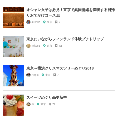
オシャレ女子は必見！東京で異国情緒を満喫する日帰
りおでかけコース🚶‍♀️
Jurinko
東京
7
東京にいながらフィンランド体験プチトリップ
mik056
東京
12
東京～横浜クリスマスツリーめぐり2018
Angie
東京
7
スイーツめぐり🍰更新中
ar
東京
79