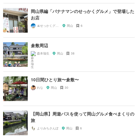
岡山県編「バナナマンのせっかくグルメ」で登場した
お店
🍌せっかくグルメまにあ🍌
岡山
6
倉敷周辺
森本瑞生
岡山
38
10日間ひとり旅〜倉敷〜
れな
岡山
30
【岡山県】周遊パスを使って岡山グルメ食べまくりの
旅
よりみちさんぽ
岡山
6