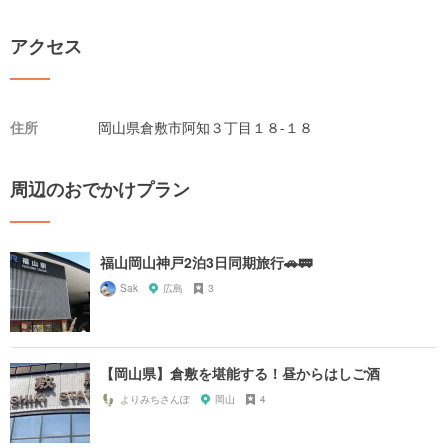
アクセス
住所
岡山県倉敷市阿知３丁目１８-１８
周辺のおでかけプラン
福山岡山神戸2泊3日同期旅行🚗🚃
Sak
広島
3
【岡山県】倉敷を堪能する！昼からはしご酒
よりみちさんぽ
岡山
4