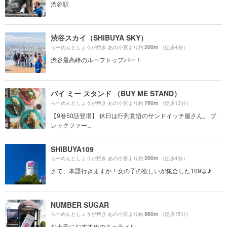
渋谷駅
渋谷スカイ（SHIBUYA SKY）
200m
らーめんとしょうが焼き あの小宮より約
（徒歩4分）
渋谷最高峰のルーフトップバー！
バイ ミー スタンド （BUY ME STAND）
760m
らーめんとしょうが焼き あの小宮より約
（徒歩13分）
【9巻50話登場】 休日は行列覚悟のサンドイッチ屋さん。 ブ
レックファー...
SHIBUYA109
200m
らーめんとしょうが焼き あの小宮より約
（徒歩4分）
さて、本題行きますか！女の子の欲しいが集合した109👗♪
NUMBER SUGAR
880m
らーめんとしょうが焼き あの小宮より約
（徒歩15分）
お土産におすすめのキャラメル