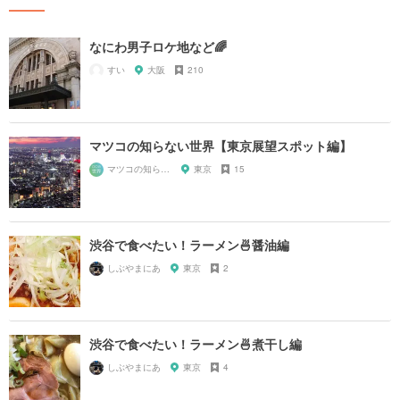
なにわ男子ロケ地など🌈
すい
大阪
210
マツコの知らない世界【東京展望スポット編】
マツコの知らない世界マニア
東京
15
渋谷で食べたい！ラーメン🍜醤油編
しぶやまにあ
東京
2
渋谷で食べたい！ラーメン🍜煮干し編
しぶやまにあ
東京
4