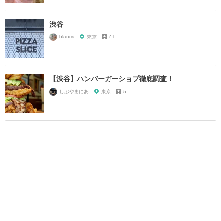
渋谷
bianca
東京
21
【渋谷】ハンバーガーショプ徹底調査！
しぶやまにあ
東京
5