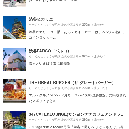
渋谷ヒカリエ
250m
らーめんとしょうが焼き あの小宮より約
（徒歩5分）
渋谷ヒカリエの11階にあるスカイロビーには、ベンチの他に、
コインロッカー...
渋谷PARCO（パルコ）
320m
らーめんとしょうが焼き あの小宮より約
（徒歩6分）
渋谷といえば！常に最先端！
THE GREAT BURGER（ザ グレートバーガー）
790m
らーめんとしょうが焼き あの小宮より約
（徒歩14分）
エル・グルメ 2022年7月号「スパイス料理最強説」に掲載され
たスポットまとめ
347CAFE&LOUNGE(サンヨンナナカフェアンドラウンジ)
290m
らーめんとしょうが焼き あの小宮より約
（徒歩5分）
OZmagazine 2022年6月号「渋谷の周りへ ひとりさんぽ」掲