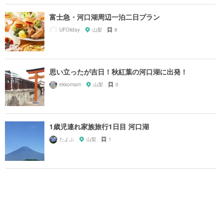
富士急・河口湖周辺一泊二日プラン
UFOliday
山梨
8
思い立ったが吉日！秋紅葉の河口湖に出発！
ekkomam
山梨
0
1歳児連れ家族旅行1日目 河口湖
たよぷ
山梨
1