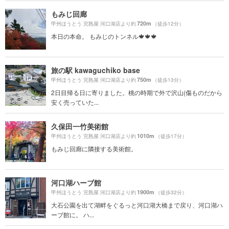
もみじ回廊
720m
甲州ほうとう 完熟屋 河口湖店より約
（徒歩12分）
本日の本命。 もみじのトンネル🍁🍁🍁
旅の駅 kawaguchiko base
750m
甲州ほうとう 完熟屋 河口湖店より約
（徒歩13分）
2日目帰る日に寄りました。桃の時期で外で沢山(傷ものだから
安く売っていた...
久保田一竹美術館
1010m
甲州ほうとう 完熟屋 河口湖店より約
（徒歩17分）
もみじ回廊に隣接する美術館。
河口湖ハーブ館
1900m
甲州ほうとう 完熟屋 河口湖店より約
（徒歩32分）
大石公園を出て湖畔をぐるっと河口湖大橋まで戻り、河口湖ハ
ーブ館に。 ハ...