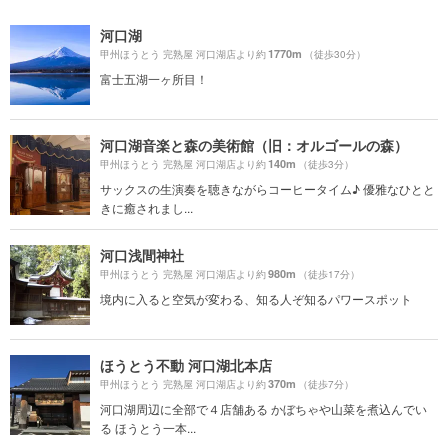
河口湖
1770m
甲州ほうとう 完熟屋 河口湖店より約
（徒歩30分）
富士五湖一ヶ所目！
河口湖音楽と森の美術館（旧：オルゴールの森）
140m
甲州ほうとう 完熟屋 河口湖店より約
（徒歩3分）
サックスの生演奏を聴きながらコーヒータイム♪ 優雅なひとと
きに癒されまし...
河口浅間神社
980m
甲州ほうとう 完熟屋 河口湖店より約
（徒歩17分）
境内に入ると空気が変わる、知る人ぞ知るパワースポット
ほうとう不動 河口湖北本店
370m
甲州ほうとう 完熟屋 河口湖店より約
（徒歩7分）
河口湖周辺に全部で４店舗ある かぼちゃや山菜を煮込んでい
る ほうとう一本...