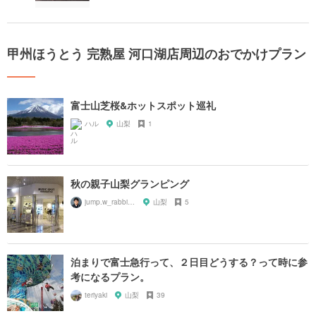
甲州ほうとう 完熟屋 河口湖店周辺のおでかけプラン
富士山芝桜&ホットスポット巡礼
ハル
山梨
1
秋の親子山梨グランピング
jump.w_rabbitkun
山梨
5
泊まりで富士急行って、２日目どうする？って時に参
考になるプラン。
teriyaki
山梨
39