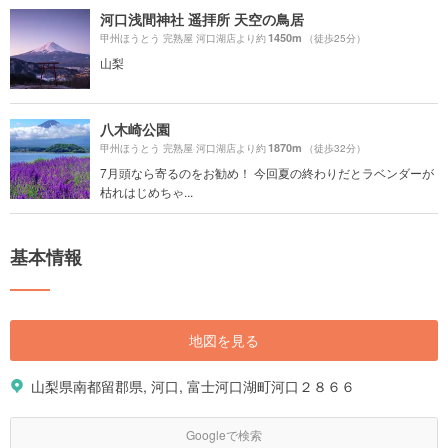
河口浅間神社 遥拝所 天空の鳥居
1450m
甲州ほうとう 完熟屋 河口湖店より約
（徒歩25分）
山梨
八木崎公園
1870m
甲州ほうとう 完熟屋 河口湖店より約
（徒歩32分）
7月頭なら寄るのをお勧め！ 今回夏の終わりだとラベンダーが
枯れはじめちゃ...
基本情報
地図を見る
山梨県南都留郡県, 河口, 富士河口湖町河口２８６６
Googleで検索