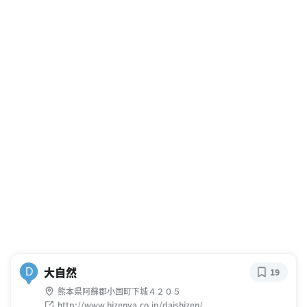
大自然
D
19
熊本県阿蘇郡小国町下城４２０５
http://www.hizenya.co.jp/daishizen/