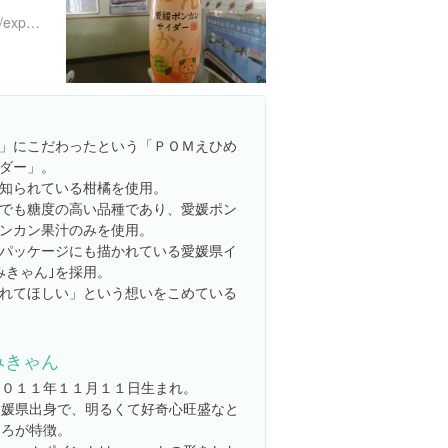
https://www.instagram.com/explore/locations/269523225
」にこだわったという「ＰＯＭえひめ
ダー」。
知られている柑橘を使用。
でも糖度の高い品種であり、愛媛ポン
ンカン果汁のみを使用。
パッケージにも描かれている愛媛県イ
みきゃん｣を採用。
れてほしい」という想いをこめている
みきゃん
２０１１年１１月１１日生まれ。
愛媛県出身で、明るくて好奇心旺盛なと
ころが特徴。