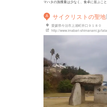
マハタの漁獲量は少なく、食卓に並ぶこと
サイクリストの聖地
A
愛媛県今治市上浦町井口９１８０
http://www.imabari-shimanami.jp/tata