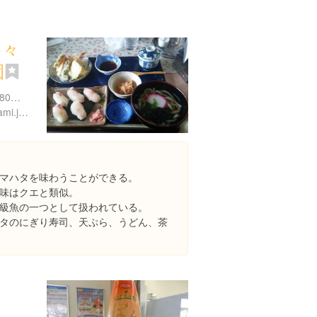
多々
園
愛媛県今治市上浦町井口9180番地2
http://www.imabari-shimanami.jp/tatara/
マハタを味わうことができる。
味はクエと類似。
級魚の一つとして扱われている。
タのにぎり寿司、天ぷら、うどん、茶