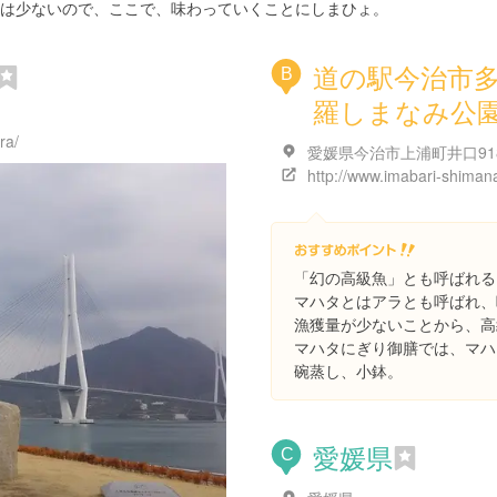
は少ないので、ここで、味わっていくことにしまひょ。
道の駅今治市
B
羅しまなみ公
ra/
「幻の高級魚」とも呼ばれる
マハタとはアラとも呼ばれ、
漁獲量が少ないことから、高
マハタにぎり御膳では、マハ
碗蒸し、小鉢。
愛媛県
C