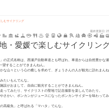
楽しむサイクリング
user
pin
tel
time
url
guide
hot
type
star
camera
home
settings
profile
print
rank
mail
lock
calendar
access
最終更新日: 25/
date
child
solitary
pet
drive
walking
cycling
nature
stroll
art
camp
history
castle
temple
cafe
gourmet
onsen
outd
地・愛媛で楽しむサイクリン
tokyo
kanagawa
osaka
kyoto
hyogo
」の正式名称は、西瀬戸自動車道とも呼ばれ、車道からは自然豊かな瀬
を一望することができまんねん。
かな山々という心の癒しを求めて、ぎょうさんの人が観光に訪れまんね
みたいもんでんな。
施設がおまして、自由に観光することができまんねん。
走ってみたり、サイクリストの聖地で記念撮影を楽しんでみたり。
やさかい、ポンカンがジュースになったポンカンサイダーを味わってみ
の高級魚」と呼ばれる「マハタ」でんな。