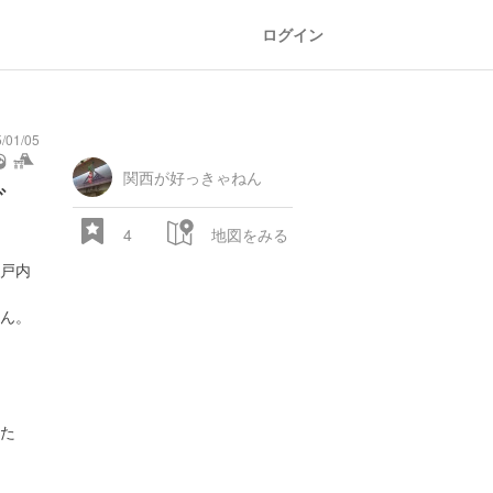
ログイン
01/05
関西が好っきゃねん
oor
world
public bath
shopping
general
railroad
train
comic
mountain
sports
fishing
bbq
fashion
tradition
music
baby
camera
amusement
aqua
グ
heritage
store
park
4
地図をみる
戸内
ん。
28.522 px
た