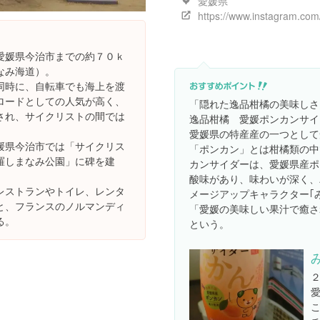
愛媛県
愛媛県今治市までの約７０ｋ
なみ海道）。
同時に、自転車でも海上を渡
ロードとしての人気が高く、
「隠れた逸品柑橘の美味しさ
され、サイクリストの間では
逸品柑橘 愛媛ポンカンサイ
愛媛県の特産産の一つとして
媛県今治市では「サイクリス
「ポンカン」とは柑橘類の中
羅しまなみ公園」に碑を建
カンサイダーは、愛媛県産ポ
酸味があり、味わいが深く、
レストランやトイレ、レンタ
メージアップキャラクター｢
と、フランスのノルマンディ
「愛媛の美味しい果汁で癒さ
る。
という。