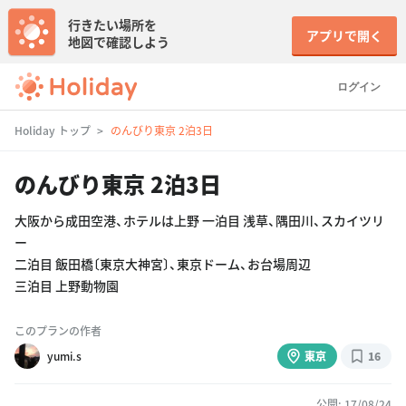
行きたい場所を
アプリで開く
地図で確認しよう
ログイン
Holiday トップ
のんびり東京 2泊3日
のんびり東京 2泊3日
大阪から成田空港、ホテルは上野 一泊目 浅草、隅田川、スカイツリ
ー
二泊目 飯田橋〔東京大神宮〕、東京ドーム、お台場周辺
三泊目 上野動物園
このプランの作者
yumi.s
東京
16
公開: 17/08/24