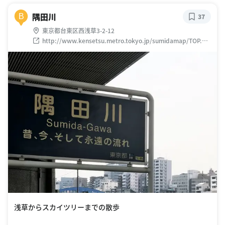
隅田川
B
37
東京都台東区西浅草3-2-12
http://www.kensetsu.metro.tokyo.jp/sumidamap/TOP.HT
M
浅草からスカイツリーまでの散歩