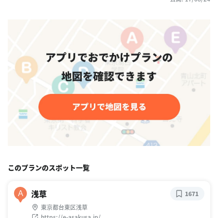
このプランのスポット一覧
浅草
A
1671
東京都台東区浅草
https://e-asakusa.jp/