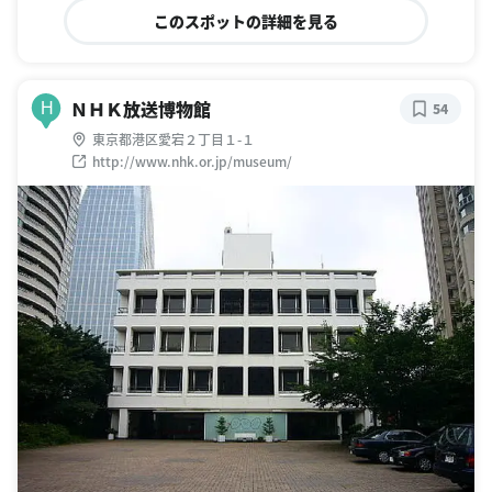
このスポットの詳細を見る
ＮＨＫ放送博物館
H
54
東京都港区愛宕２丁目１-１
http://www.nhk.or.jp/museum/