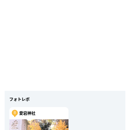
フォトレポ
愛宕神社
B