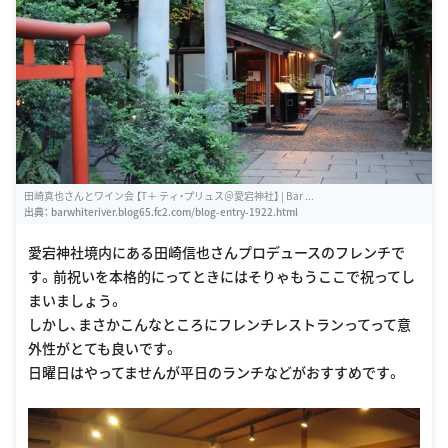
田崎真也さんとワイン会 【T＋ ティ・プリュス＠愛宕神社】 | Bar ...
出典：
barwhiteriver.blog65.fc2.com/blog-entry-1922.html
愛宕神社境内にある田崎信也さんプロデュースのフレンチで
す。前祝いを本格的にってときにはそりゃもうここで祝ってし
まいましょう。
しかし、まさかこんなところにフレンチレストランってって意
外性がとても良いです。
日曜日はやってませんが平日のランチなどがおすすめです。