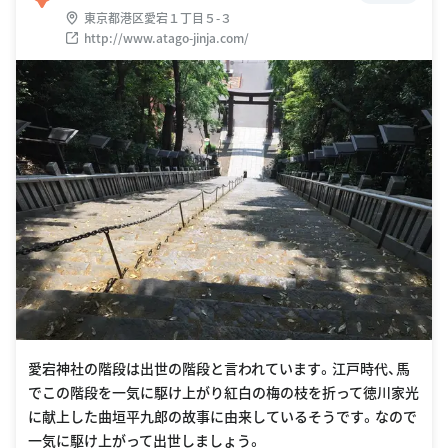
東京都港区愛宕１丁目５-３
http://www.atago-jinja.com/
愛宕神社の階段は出世の階段と言われています。江戸時代、馬
でこの階段を一気に駆け上がり紅白の梅の枝を折って徳川家光
に献上した曲垣平九郎の故事に由来しているそうです。なので
一気に駆け上がって出世しましょう。