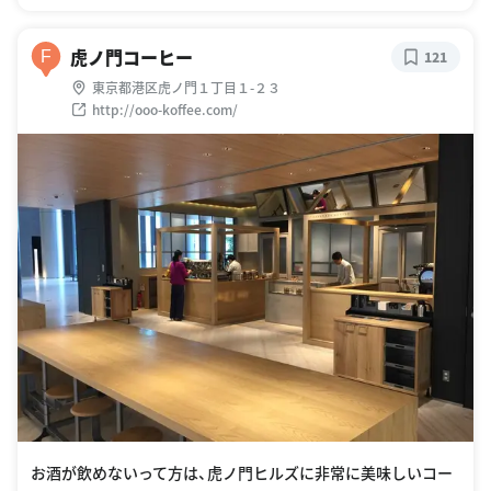
虎ノ門コーヒー
F
121
東京都港区虎ノ門１丁目１-２３
http://ooo-koffee.com/
お酒が飲めないって方は、虎ノ門ヒルズに非常に美味しいコー