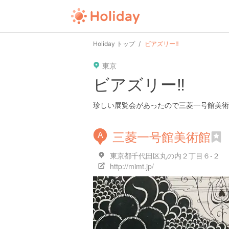
Holiday トップ
ビアズリー‼️
東京
ビアズリー‼️
珍しい展覧会があったので三菱一号館美術
三菱一号館美術館
A
東京都千代田区丸の内２丁目６-２
http://mimt.jp/