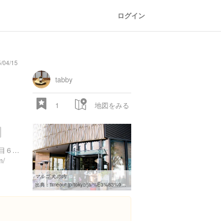
ログイン
/04/15
tabby
1
地図をみる
東京都千代田区丸の内２丁目６-１ ブリックスクエア 1F
m/
マルゴ 丸の内
出典：
timeout.jp/tokyo/ja/%E3%83%90%E3%83%BC/%E3%83%9E%E3%83%AB%E3%82%B4-%E4%B8%B8%E3%81%AE%E5%86%85