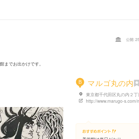
公開: 25
館までお出かけです。
マルゴ丸の内
B
http://www.marugo-s.com/