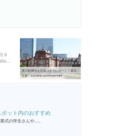
目９
https://www.jreast.co.jp/estation/stations/1039.html
東京駅構内を写真つきでレポート！東京旅行の最初の難関を攻略しよう！
出典：
asoview.com/note/460
スポット内のおすすめ
卒業式の学生さんや…。