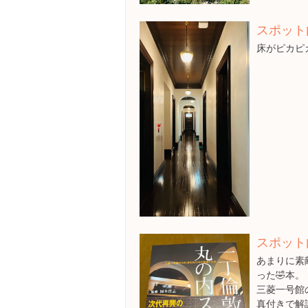
スポット
床がピカピ
スポット
あまりに素
った🤣本。
三菱一号館
真付きで解