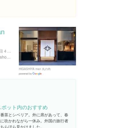
an
東京都千代田区丸の内１丁目４-５ 三菱UFJ信託銀行本店ビル1F
https://www.higashiya.com/shop/man-marunouchi/
HIGASHIYA man 丸の内
Google
Places
スポット内のおすすめ
お番茶とシベリア。外に席があって、春
風に吹かれながら一休み。外国の旅行者
もちらほら見かけました。