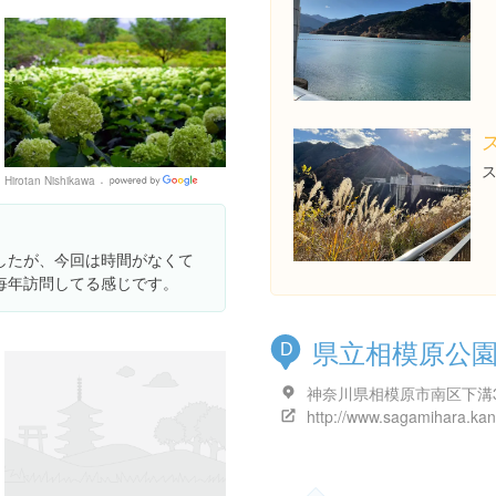
Hirotan Nishikawa
Google
Places
したが、今回は時間がなくて
毎年訪問してる感じです。
県立相模原公
D
神奈川県相模原市南区下溝3