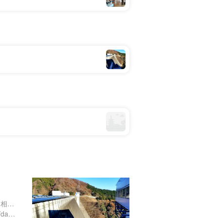
神奈川県愛甲郡愛川町半原 相模原市緑区青山字南山２１４５ー５０
https://www.miyagase.or.jp/dam/index.html