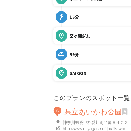
15分
宮ヶ瀬ダム
59分
SAI GON
このプランのスポット一覧
県立あいかわ公園
A
神奈川県愛甲郡愛川町半原５４２３
http://www.miyagase.or.jp/aikawa/