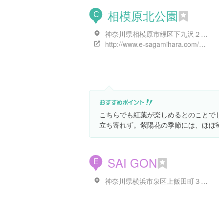
相模原北公園
C
神奈川県相模原市緑区下九沢２３６８-１
http://www.e-sagamihara.com/play/park/0161/
こちらでも紅葉が楽しめるとのことで
立ち寄れず。紫陽花の季節には、ほぼ
SAI GON
E
神奈川県横浜市泉区上飯田町３１７３ メイプレ中和田１F