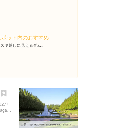
スポット内のおすすめ
ススキ越しに見えるダム。
園
277
http://www.sagamihara.kanagawa-park.or.jp/
出典：
springbrunnen.seesaa.net/article/128996785.html