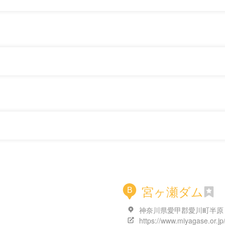
宮ヶ瀬ダム
B